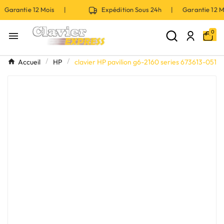
 Garantie 12 Mois |
Expédition Sous 24h | Garantie 12
0

Accueil
HP
clavier HP pavilion g6-2160 series 673613-051