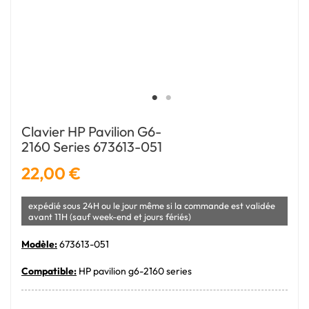
Clavier HP Pavilion G6-
2160 Series 673613-051
22,00 €
expédié sous 24H ou le jour même si la commande est validée
avant 11H (sauf week-end et jours fériés)
Modèle:
673613-051
Compatible:
HP pavilion g6-2160 series