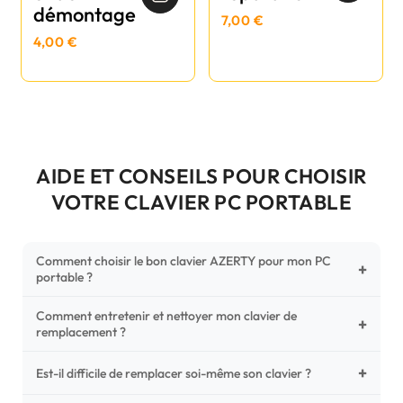
démontage
7,00 €
4,00 €
AIDE ET CONSEILS POUR CHOISIR
VOTRE CLAVIER PC PORTABLE
Comment choisir le bon clavier AZERTY pour mon PC
+
portable ?
Comment entretenir et nettoyer mon clavier de
Pour ne pas vous tromper, vérifiez trois points critiques sur
+
remplacement ?
votre clavier d'origine : la disposition (AZERTY Français), la
forme de la nappe de connexion (comparez avec nos
+
Un entretien régulier prolonge la vie de vos touches.
Est-il difficile de remplacer soi-même son clavier ?
photos HD) et l'emplacement des fixations (vis ou clips) au
Utilisez une bombe à air comprimé pour chasser les
dos du châssis.