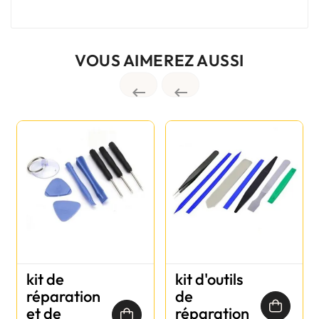
VOUS AIMEREZ AUSSI


kit de
kit d'outils
réparation
de
et de
réparation