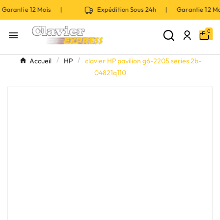
Garantie 12 Mois |
Expédition Sous 24h | Garantie 12 
0

Accueil
HP
clavier HP pavilion g6-2205 series 2b-
04821q110