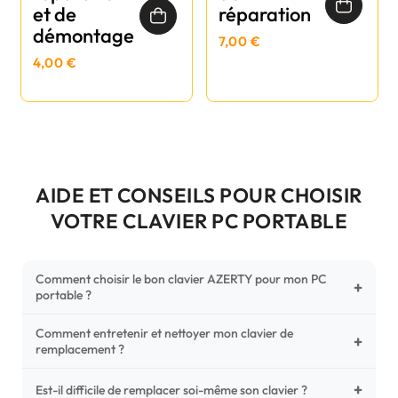
et de
réparation
démontage
7,00 €
4,00 €
AIDE ET CONSEILS POUR CHOISIR
VOTRE CLAVIER PC PORTABLE
Comment choisir le bon clavier AZERTY pour mon PC
+
portable ?
Comment entretenir et nettoyer mon clavier de
Pour ne pas vous tromper, vérifiez trois points critiques sur
+
remplacement ?
votre clavier d'origine : la disposition (AZERTY Français), la
forme de la nappe de connexion (comparez avec nos
+
Un entretien régulier prolonge la vie de vos touches.
Est-il difficile de remplacer soi-même son clavier ?
photos HD) et l'emplacement des fixations (vis ou clips) au