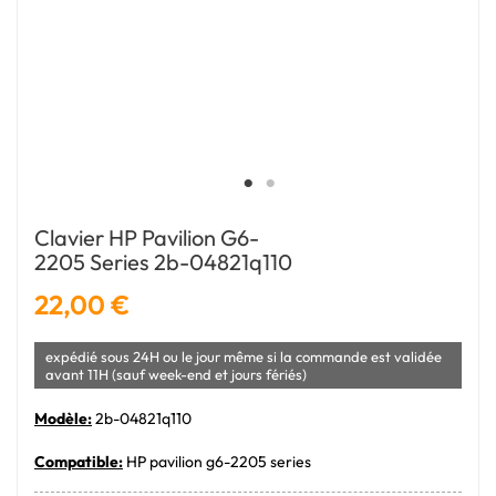
Clavier HP Pavilion G6-
2205 Series 2b-04821q110
22,00 €
expédié sous 24H ou le jour même si la commande est validée
avant 11H (sauf week-end et jours fériés)
Modèle:
2b-04821q110
Compatible:
HP pavilion g6-2205 series