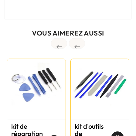
VOUS AIMEREZ AUSSI


kit de
kit d'outils
réparation
de