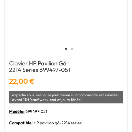
Clavier HP Pavilion G6-
2214 Series 699497-051
22,00 €
expédié sous 24H ou le jour même si la commande est validée
avant 11H (sauf week-end et jours fériés)
Modèle:
699497-051
Compatible:
HP pavilion g6-2214 series