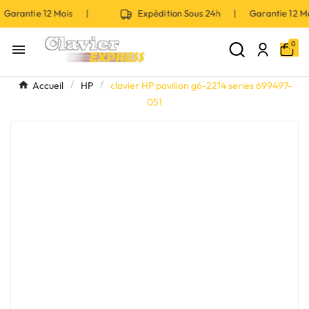
Garantie 12 Mois |
Expédition Sous 24h | Garantie 12 
0

Accueil
HP
clavier HP pavilion g6-2214 series 699497-
051