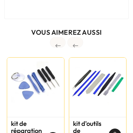
VOUS AIMEREZ AUSSI


kit de
kit d'outils
réparation
de