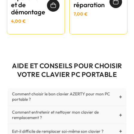
et de
réparation
démontage
7,00 €
4,00 €
AIDE ET CONSEILS POUR CHOISIR
VOTRE CLAVIER PC PORTABLE
Comment choisir le bon clavier AZERTY pour mon PC
+
portable ?
Comment entretenir et nettoyer mon clavier de
Pour ne pas vous tromper, vérifiez trois points critiques sur
+
remplacement ?
votre clavier d'origine : la disposition (AZERTY Français), la
forme de la nappe de connexion (comparez avec nos
+
Un entretien régulier prolonge la vie de vos touches.
Est-il difficile de remplacer soi-même son clavier ?
photos HD) et l'emplacement des fixations (vis ou clips) au