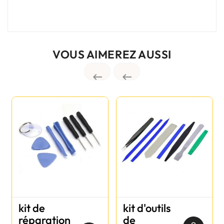
VOUS AIMEREZ AUSSI


kit de
kit d'outils
réparation
de