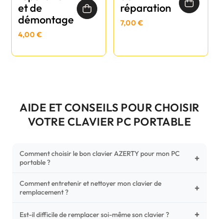
et de
réparation
démontage
7,00 €
4,00 €
AIDE ET CONSEILS POUR CHOISIR
VOTRE CLAVIER PC PORTABLE
Comment choisir le bon clavier AZERTY pour mon PC
+
portable ?
Comment entretenir et nettoyer mon clavier de
Pour ne pas vous tromper, vérifiez trois points critiques sur
+
remplacement ?
votre clavier d'origine : la disposition (AZERTY Français), la
forme de la nappe de connexion (comparez avec nos
+
Un entretien régulier prolonge la vie de vos touches.
Est-il difficile de remplacer soi-même son clavier ?
photos HD) et l'emplacement des fixations (vis ou clips) au