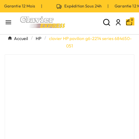
 Garantie 12 Mois |
Expédition Sous 24h | Garantie 12
0

Accueil
HP
clavier HP pavilion g6-2214 series 684650-
051