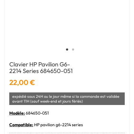
Clavier HP Pavilion G6-
2214 Series 684650-051
22,00 €
expédié sous 24H ou le jour même si la commande est validée
avant 11H (sauf week-end et jours fériés)
Modèle:
684650-051
Compatible:
HP pavilion g6-2214 series