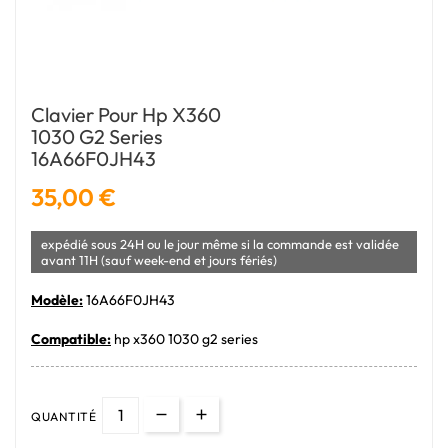
Clavier Pour Hp X360
1030 G2 Series
16A66F0JH43
35,00 €
expédié sous 24H ou le jour même si la commande est validée
avant 11H (sauf week-end et jours fériés)
Modèle:
16A66F0JH43
Compatible:
hp x360 1030 g2 series
QUANTITÉ