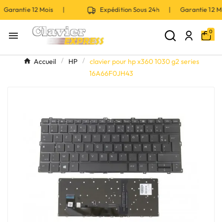
Garantie 12 Mois |
Expédition Sous 24h | Garantie 12 
0

Accueil
HP
clavier pour hp x360 1030 g2 series
16A66F0JH43