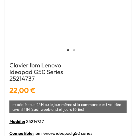
Clavier Ibm Lenovo
Ideapad G50 Series
25214737
22,00 €
expédié sous 24H ou le jour même si la commande est validée
avant 11H (sauf week-end et jours fériés)
Modèle:
25214737
Compatible:
ibm lenovo ideapad g50 series