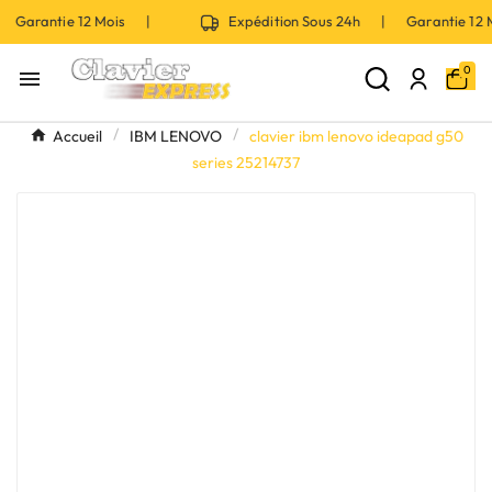
 Garantie 12 Mois |
Expédition Sous 24h | Garantie 12
0

Accueil
IBM LENOVO
clavier ibm lenovo ideapad g50
series 25214737