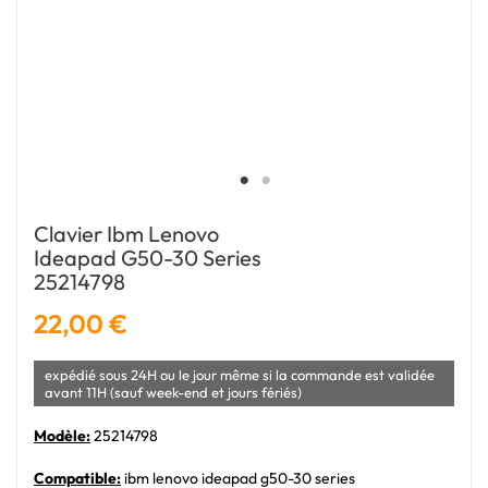
Clavier Ibm Lenovo
Ideapad G50-30 Series
25214798
22,00 €
expédié sous 24H ou le jour même si la commande est validée
avant 11H (sauf week-end et jours fériés)
Modèle:
25214798
Compatible:
ibm lenovo ideapad g50-30 series