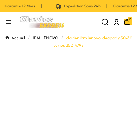
 Garantie 12 Mois |
Expédition Sous 24h | Garantie 12
0

Accueil
IBM LENOVO
clavier ibm lenovo ideapad g50-30
series 25214798