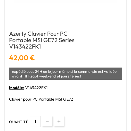
Azerty Clavier Pour PC
Portable MSI GE72 Series
V143422FK1
42,00 €
expédié sous 24H ou le jour même si la commande est validée
avant 11H (sauf week-end et jours fériés)
Modèle:
V143422FK1
Clavier pour PC Portable MSI GE72
QUANTITÉ