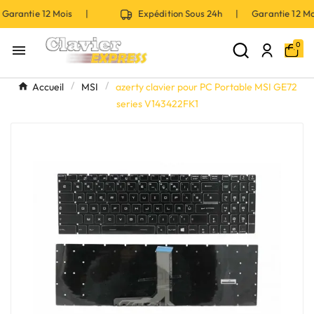
Garantie 12 Mois |
Expédition Sous 24h | Garantie 12 
0

Accueil
MSI
azerty clavier pour PC Portable MSI GE72
series V143422FK1