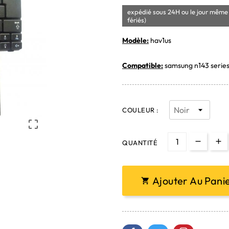
expédié sous 24H ou le jour même 
fériés)
Modèle:
hav1us
Compatible:
samsung n143 serie
COULEUR :

QUANTITÉ
Ajouter Au Pani
