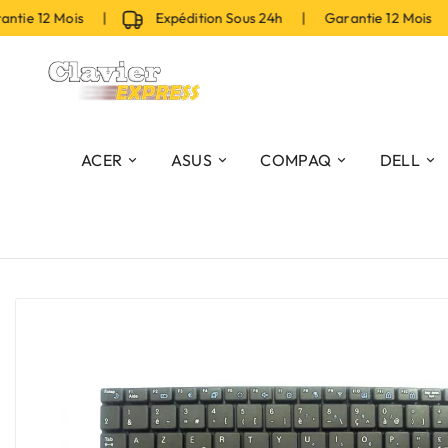
ie 12 Mois |
Expédition Sous 24h | Garantie 12 Mois |
ACER
ASUS
COMPAQ
DELL