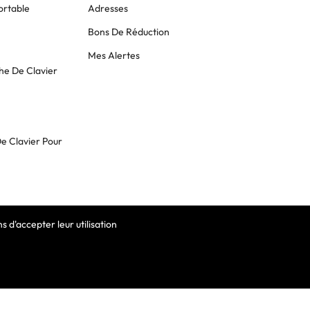
ortable
Adresses
Bons De Réduction
Mes Alertes
he De Clavier
De Clavier Pour
 d'accepter leur utilisation