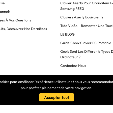
isé
Clavier Azerty Pour Ordinateur P
Samsung R530
ionnels
Claviers Azerty Equivalents
es À Vos Questions
Tuto Vidéo – Remonter Une Touc
its, Découvrez Nos Dernières
LE BLOG
Guide Choix Clavier PC Portable
Quels Sont Les Différents Types 
Ordinateur ?
Contactez-Nous
cookies pour améliorer l'expérience utilisateur et nous vous recommandons
COPYRIGHT © 2025 Clavier Express
pour profiter pleinement de votre navigation.
Accepter tout