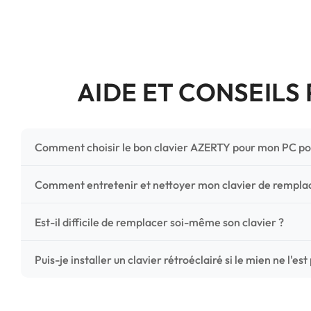
AIDE ET CONSEILS
Comment choisir le bon clavier AZERTY pour mon PC po
Pour ne pas vous tromper, vérifiez trois points critiques
Comment entretenir et nettoyer mon clavier de rempl
photos HD) et l'emplacement des fixations (vis ou clips) a
Un entretien régulier prolonge la vie de vos touches. Ut
Est-il difficile de remplacer soi-même son clavier ?
chiffon microfibre très légèrement humide. Évitez tout liqu
C'est une réparation accessible et très économique ! La
Puis-je installer un clavier rétroéclairé si le mien ne l'est
économisez les frais de main-d'œuvre tout en redonnant 
Le rétroéclairage nécessite un connecteur spécifique sur 