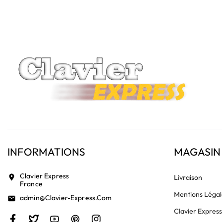
vérifiez la présence d'un petit connecteur libre dédié 
INFORMATIONS
MAGASIN
Clavier Express
location_on
Livraison
France
Mentions Légal
Admin@clavier-Express.com
email
Clavier Expres