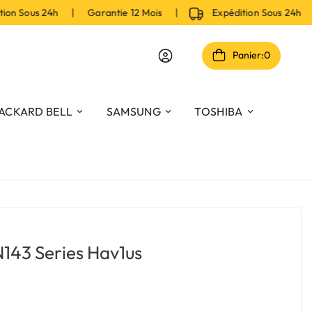
n Sous 24h | Garantie 12 Mois |
Expédition Sous 24h | 
Panier:
0
ACKARD BELL
SAMSUNG
TOSHIBA
143 Series Hav1us