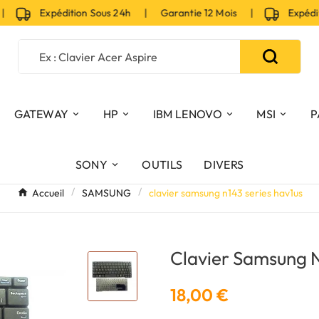
Expédition Sous 24h | Garantie 12 Mois |
Expéditio
GATEWAY
HP
IBM LENOVO
MSI
P
SONY
OUTILS
DIVERS
Accueil
SAMSUNG
clavier samsung n143 series hav1us
Clavier Samsung N
18,00 €