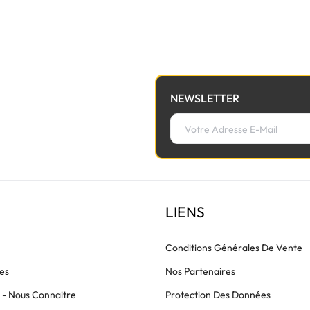
à la nappe de lumière avant de commander.
NEWSLETTER
LIENS
Conditions Générales De Vente
es
Nos Partenaires
s - Nous Connaitre
Protection Des Données