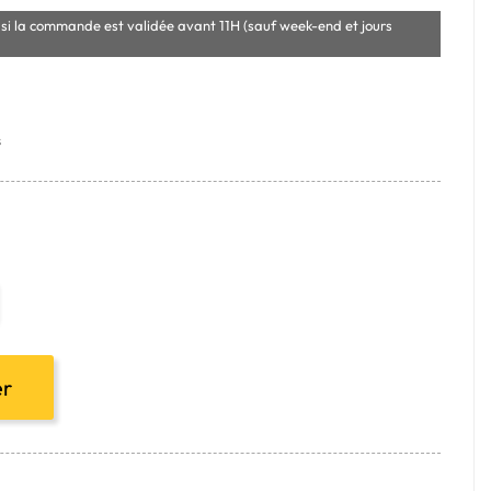
si la commande est validée avant 11H (sauf week-end et jours
s
er