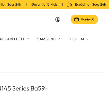
n Sous 24h | Garantie 12 Mois |
Expédition Sous 24h |
Panier:
0
ACKARD BELL
SAMSUNG
TOSHIBA
N145 Series Ba59-