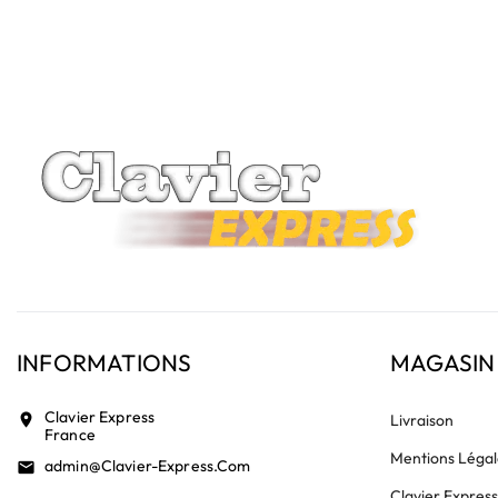
Le rétroéclairage nécessite un connecteur spécifique sur 
vérifiez la présence d'un petit connecteur libre dédié 
INFORMATIONS
MAGASIN
Clavier Express
location_on
Livraison
France
Mentions Légal
Admin@clavier-Express.com
email
Clavier Expres