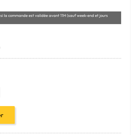
si la commande est validée avant 11H (sauf week-end et jours
s
er