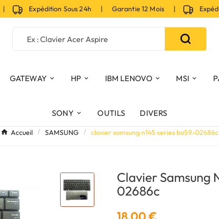
Expédition Sous 24h | Garantie 12 Mois |
Expéditio
GATEWAY
HP
IBM LENOVO
MSI
P
SONY
OUTILS
DIVERS
Accueil
SAMSUNG
clavier samsung n145 series ba59-02686c
Clavier Samsung 
02686c
18,00 €