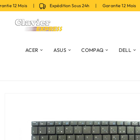
ie 12 Mois |
Expédition Sous 24h | Garantie 12 Mois |
ACER
ASUS
COMPAQ
DELL