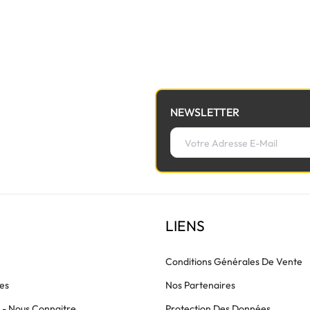
votre carte mère. Si votre clavier d'origine était déjà lumineux
à la nappe de lumière avant de commander.
NEWSLETTER
LIENS
Conditions Générales De Vente
es
Nos Partenaires
s - Nous Connaitre
Protection Des Données