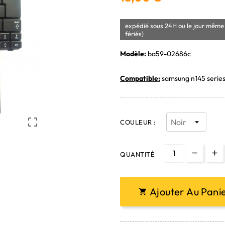
expédié sous 24H ou le jour même 
fériés)
Modèle:
ba59-02686c
Compatible:
samsung n145 serie

COULEUR :
QUANTITÉ
Ajouter Au Pani
