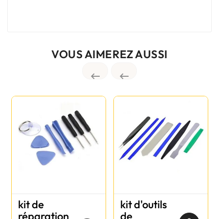
VOUS AIMEREZ AUSSI


kit de
kit d'outils
réparation
de