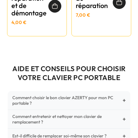
et de
réparation
démontage
7,00 €
4,00 €
AIDE ET CONSEILS POUR CHOISIR
VOTRE CLAVIER PC PORTABLE
Comment choisir le bon clavier AZERTY pour mon PC
+
portable ?
Comment entretenir et nettoyer mon clavier de
Pour ne pas vous tromper, vérifiez trois points critiques sur
+
remplacement ?
votre clavier d'origine : la disposition (AZERTY Français), la
forme de la nappe de connexion (comparez avec nos
+
Un entretien régulier prolonge la vie de vos touches.
Est-il difficile de remplacer soi-même son clavier ?
photos HD) et l'emplacement des fixations (vis ou clips) au