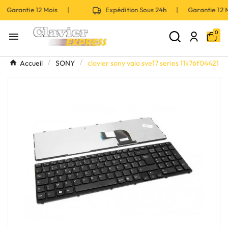
 Garantie 12 Mois |
Expédition Sous 24h | Garantie 12
0

Accueil
SONY
clavier sony vaio sve17 series 11k76f04421