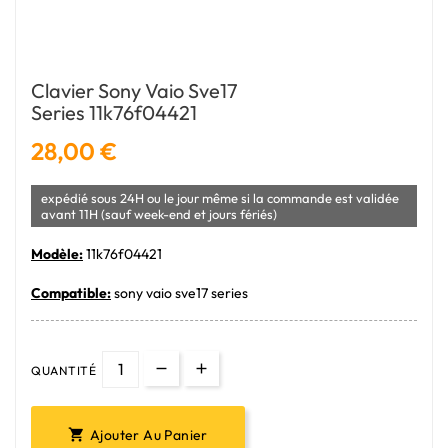
Clavier Sony Vaio Sve17
Series 11k76f04421
28,00 €
expédié sous 24H ou le jour même si la commande est validée
avant 11H (sauf week-end et jours fériés)
Modèle:
11k76f04421
Compatible:
sony vaio sve17 series
QUANTITÉ
Ajouter Au Panier
