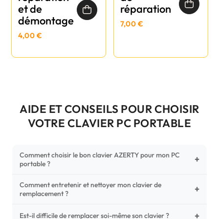
et de
réparation
démontage
7,00 €
4,00 €
AIDE ET CONSEILS POUR CHOISIR
VOTRE CLAVIER PC PORTABLE
Comment choisir le bon clavier AZERTY pour mon PC
+
portable ?
Comment entretenir et nettoyer mon clavier de
Pour ne pas vous tromper, vérifiez trois points critiques sur
+
remplacement ?
votre clavier d'origine : la disposition (AZERTY Français), la
forme de la nappe de connexion (comparez avec nos
+
Un entretien régulier prolonge la vie de vos touches.
Est-il difficile de remplacer soi-même son clavier ?
photos HD) et l'emplacement des fixations (vis ou clips) au