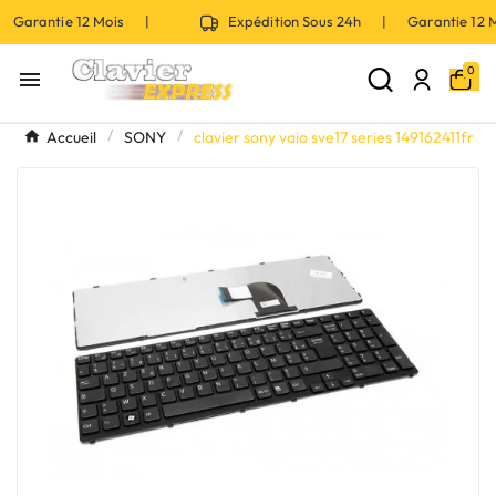
 Garantie 12 Mois |
Expédition Sous 24h | Garantie 12
0

Accueil
SONY
clavier sony vaio sve17 series 149162411fr