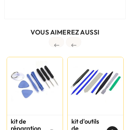
VOUS AIMEREZ AUSSI


kit de
kit d'outils
réparation
de