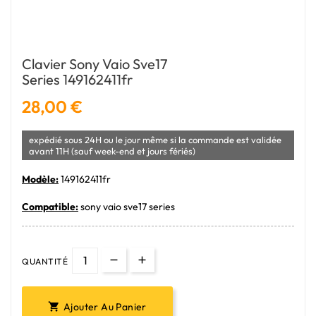
Clavier Sony Vaio Sve17
Series 149162411fr
28,00 €
expédié sous 24H ou le jour même si la commande est validée
avant 11H (sauf week-end et jours fériés)
Modèle:
149162411fr
Compatible:
sony vaio sve17 series
QUANTITÉ
Ajouter Au Panier
