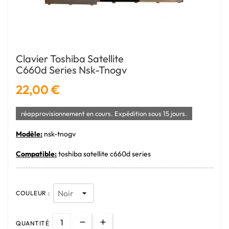
Clavier Toshiba Satellite
C660d Series Nsk-Tnogv
22,00 €
réapprovisionnement en cours. Expédition sous 15 jours.
Modèle:
nsk-tnogv
Compatible:
toshiba satellite c660d series
COULEUR :
QUANTITÉ