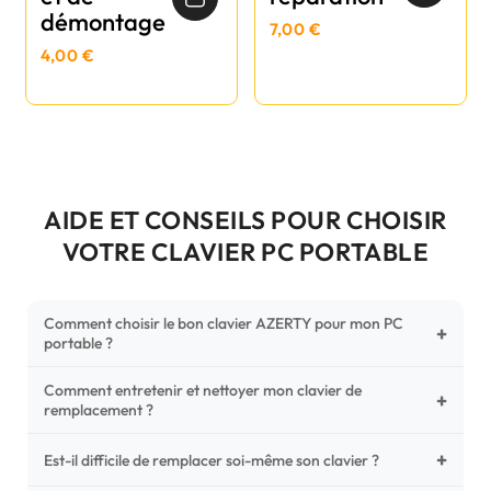
démontage
7,00 €
4,00 €
AIDE ET CONSEILS POUR CHOISIR
VOTRE CLAVIER PC PORTABLE
Comment choisir le bon clavier AZERTY pour mon PC
+
portable ?
Comment entretenir et nettoyer mon clavier de
Pour ne pas vous tromper, vérifiez trois points critiques sur
+
remplacement ?
votre clavier d'origine : la disposition (AZERTY Français), la
forme de la nappe de connexion (comparez avec nos
+
Un entretien régulier prolonge la vie de vos touches.
Est-il difficile de remplacer soi-même son clavier ?
photos HD) et l'emplacement des fixations (vis ou clips) au
Utilisez une bombe à air comprimé pour chasser les
dos du châssis.