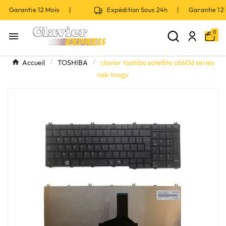
| Garantie 12 Mois |
Expédition Sous 24h | Garantie 1
0

Accueil
TOSHIBA
clavier toshiba satellite c660d series
nsk-tnogv