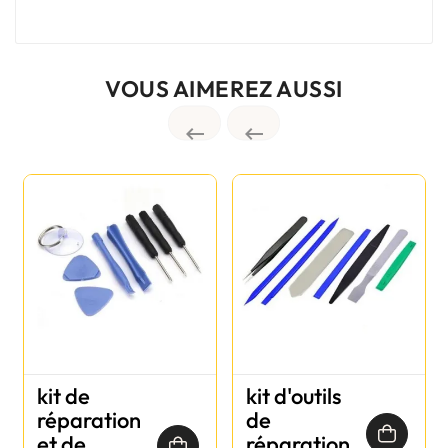
VOUS AIMEREZ AUSSI


kit de
kit d'outils
réparation
de
et de
réparation