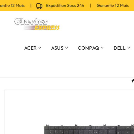
ie 12 Mois |
Expédition Sous 24h | Garantie 12 Mois |
ACER
ASUS
COMPAQ
DELL