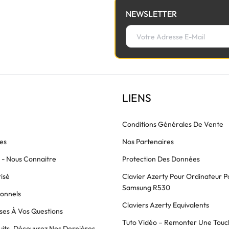
NEWSLETTER
LIENS
Conditions Générales De Vente
es
Nos Partenaires
s - Nous Connaitre
Protection Des Données
isé
Clavier Azerty Pour Ordinateur P
Samsung R530
ionnels
Claviers Azerty Equivalents
es À Vos Questions
Tuto Vidéo – Remonter Une Touc
its, Découvrez Nos Dernières