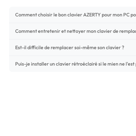
Comment choisir le bon clavier AZERTY pour mon PC po
Pour ne pas vous tromper, vérifiez trois points critiques
Comment entretenir et nettoyer mon clavier de rempl
photos HD) et l'emplacement des fixations (vis ou clips) a
Un entretien régulier prolonge la vie de vos touches. Ut
Est-il difficile de remplacer soi-même son clavier ?
chiffon microfibre très légèrement humide. Évitez tout liqu
C'est une réparation accessible et très économique ! La
Puis-je installer un clavier rétroéclairé si le mien ne l'est
économisez les frais de main-d'œuvre tout en redonnant 
Le rétroéclairage nécessite un connecteur spécifique sur 
vérifiez la présence d'un petit connecteur libre dédié 