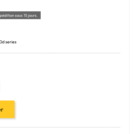
édition sous 15 jours.
0d series
er