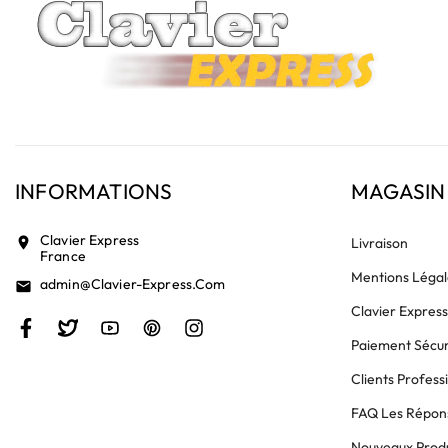
INFORMATIONS
MAGASIN
Clavier Express
location_on
Livraison
France
Mentions Légal
Admin@clavier-Express.com
email
Clavier Expres
Paiement Sécur
Clients Profess
FAQ Les Répons
Nouveaux Produ