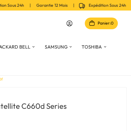
n Sous 24h | Garantie 12 Mois |
Expédition Sous 24h | 
Panier:
0
ACKARD BELL
SAMSUNG
TOSHIBA
0f
tellite C660d Series