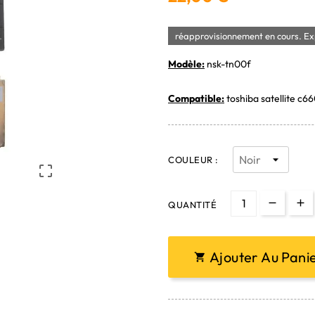
réapprovisionnement en cours. Exp
Modèle:
nsk-tn00f
Compatible:
toshiba satellite c66
COULEUR :

QUANTITÉ
Ajouter Au Pani
