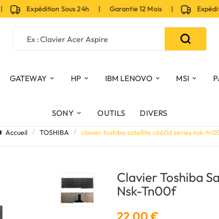
Expédition Sous 24h | Garantie 12 Mois |
Expéditio
GATEWAY
HP
IBM LENOVO
MSI
P
SONY
OUTILS
DIVERS
Accueil
TOSHIBA
clavier toshiba satellite c660d series nsk-tn0
Clavier Toshiba Sa
Nsk-Tn00f
22,00 €