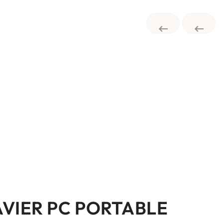


AVIER PC PORTABLE