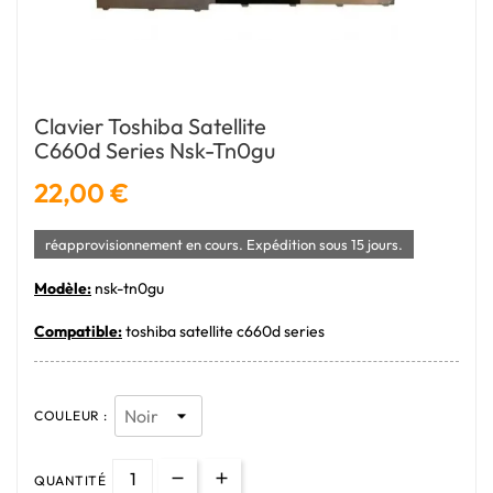
Clavier Toshiba Satellite
C660d Series Nsk-Tn0gu
22,00 €
réapprovisionnement en cours. Expédition sous 15 jours.
Modèle:
nsk-tn0gu
Compatible:
toshiba satellite c660d series
COULEUR :
QUANTITÉ