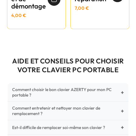
démontage
7,00 €
4,00 €
AIDE ET CONSEILS POUR CHOISIR
VOTRE CLAVIER PC PORTABLE
Comment choisir le bon clavier AZERTY pour mon PC
+
portable ?
Comment entretenir et nettoyer mon clavier de
Pour ne pas vous tromper, vérifiez trois points critiques sur
+
remplacement ?
votre clavier d'origine : la disposition (AZERTY Français), la
forme de la nappe de connexion (comparez avec nos
+
Un entretien régulier prolonge la vie de vos touches.
Est-il difficile de remplacer soi-même son clavier ?
photos HD) et l'emplacement des fixations (vis ou clips) au
Utilisez une bombe à air comprimé pour chasser les
dos du châssis.