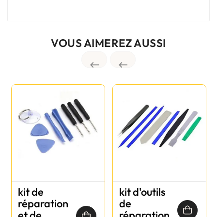
VOUS AIMEREZ AUSSI


kit de
kit d'outils
réparation
de
et de
réparation