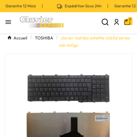
| Garantie 12 Mois |
Expédition Sous 24h | Garantie 1
0

Accueil
TOSHIBA
clavier toshiba satellite c660d series
nsk-tn0gu