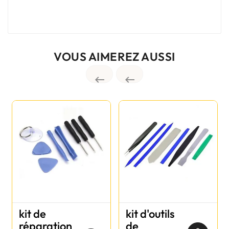
VOUS AIMEREZ AUSSI


kit de
kit d'outils
réparation
de