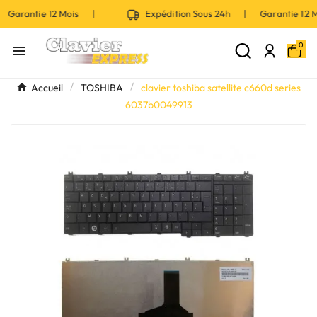
 Garantie 12 Mois |
Expédition Sous 24h | Garantie 12
0

Accueil
TOSHIBA
clavier toshiba satellite c660d series
6037b0049913