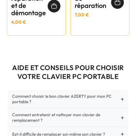
et de
réparation
démontage
7,00 €
4,00 €
AIDE ET CONSEILS POUR CHOISIR
VOTRE CLAVIER PC PORTABLE
Comment choisir le bon clavier AZERTY pour mon PC
+
portable ?
Comment entretenir et nettoyer mon clavier de
Pour ne pas vous tromper, vérifiez trois points critiques sur
+
remplacement ?
votre clavier d'origine : la disposition (AZERTY Français), la
forme de la nappe de connexion (comparez avec nos
+
Un entretien régulier prolonge la vie de vos touches.
Est-il difficile de remplacer soi-même son clavier ?
photos HD) et l'emplacement des fixations (vis ou clips) au