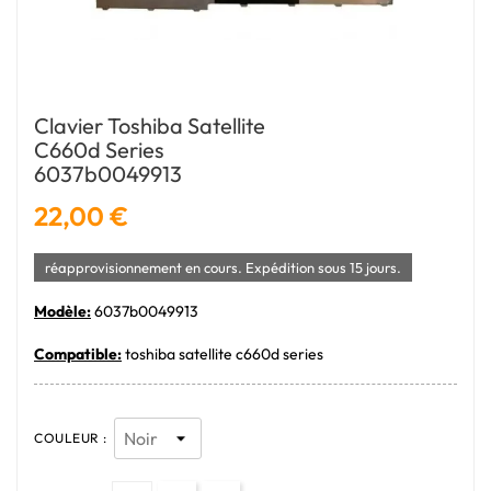
Clavier Toshiba Satellite
C660d Series
6037b0049913
22,00 €
réapprovisionnement en cours. Expédition sous 15 jours.
Modèle:
6037b0049913
Compatible:
toshiba satellite c660d series
COULEUR :