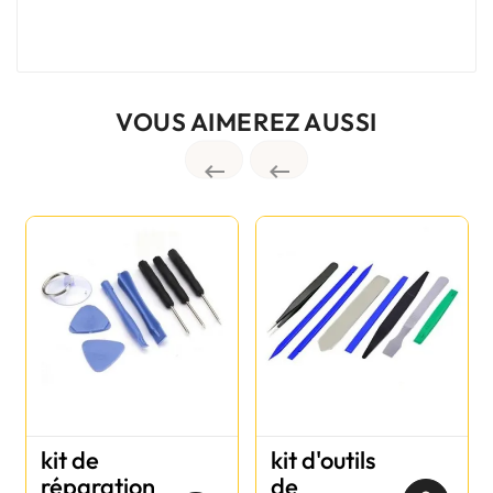
VOUS AIMEREZ AUSSI


kit de
kit d'outils
réparation
de