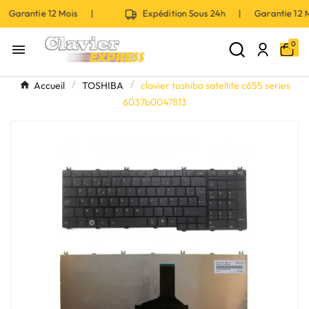
 Garantie 12 Mois |
Expédition Sous 24h | Garantie 12
0

Accueil
TOSHIBA
clavier toshiba satellite c655 series
6037b0047813