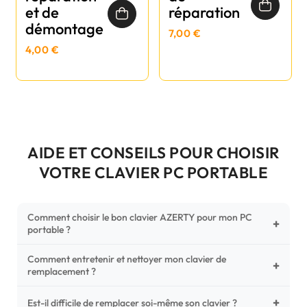
et de
réparation
démontage
7,00 €
4,00 €
AIDE ET CONSEILS POUR CHOISIR
VOTRE CLAVIER PC PORTABLE
Comment choisir le bon clavier AZERTY pour mon PC
+
portable ?
Comment entretenir et nettoyer mon clavier de
Pour ne pas vous tromper, vérifiez trois points critiques sur
+
remplacement ?
votre clavier d'origine : la disposition (AZERTY Français), la
forme de la nappe de connexion (comparez avec nos
+
Un entretien régulier prolonge la vie de vos touches.
Est-il difficile de remplacer soi-même son clavier ?
photos HD) et l'emplacement des fixations (vis ou clips) au