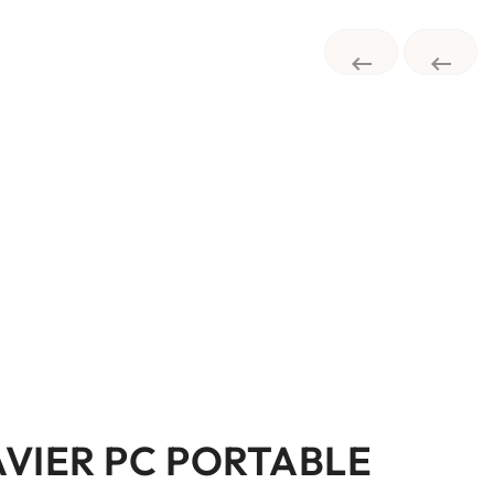


AVIER PC PORTABLE