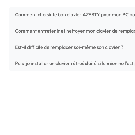
Comment choisir le bon clavier AZERTY pour mon PC po
Pour ne pas vous tromper, vérifiez trois points critiques
Comment entretenir et nettoyer mon clavier de rempl
photos HD) et l'emplacement des fixations (vis ou clips) a
Un entretien régulier prolonge la vie de vos touches. Ut
Est-il difficile de remplacer soi-même son clavier ?
chiffon microfibre très légèrement humide. Évitez tout liqu
C'est une réparation accessible et très économique ! La
Puis-je installer un clavier rétroéclairé si le mien ne l'est
économisez les frais de main-d'œuvre tout en redonnant 
Le rétroéclairage nécessite un connecteur spécifique sur 
vérifiez la présence d'un petit connecteur libre dédié 