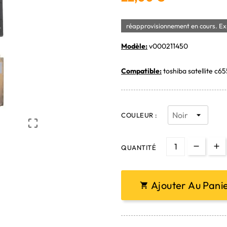
réapprovisionnement en cours. Exp
Modèle:
v000211450
Compatible:
toshiba satellite c65
COULEUR :

QUANTITÉ
Ajouter Au Pani
