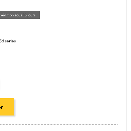
édition sous 15 jours.
5d series
er