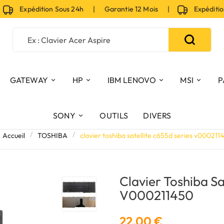
Expédition Sous 24h | Garantie 12 Mois |
Expédition 
GATEWAY
HP
IBM LENOVO
MSI
P
SONY
OUTILS
DIVERS
Accueil
TOSHIBA
clavier toshiba satellite c655d series v000211
Clavier Toshiba Sa
V000211450
22,00 €