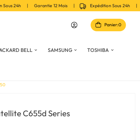
Sous 24h | Garantie 12 Mois |
Expédition Sous 24h | Ga
Panier:
0
ACKARD BELL
SAMSUNG
TOSHIBA
450
tellite C655d Series