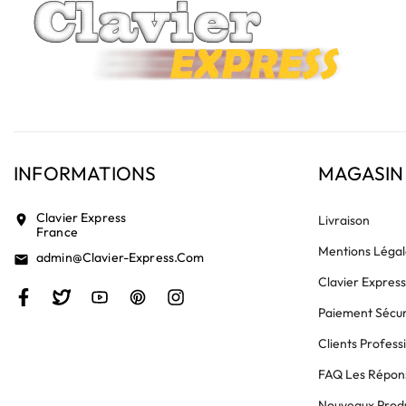
INFORMATIONS
MAGASIN
Clavier Express
location_on
Livraison
France
Mentions Légal
Admin@clavier-Express.com
email
Clavier Expres
Paiement Sécur
Clients Profess
FAQ Les Répons
Nouveaux Produ