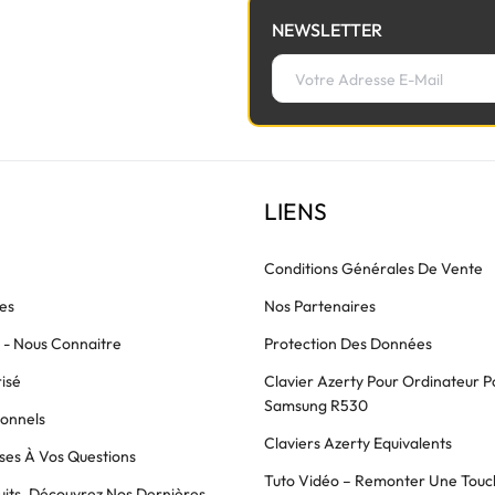
NEWSLETTER
LIENS
Conditions Générales De Vente
es
Nos Partenaires
s - Nous Connaitre
Protection Des Données
isé
Clavier Azerty Pour Ordinateur P
Samsung R530
ionnels
Claviers Azerty Equivalents
es À Vos Questions
Tuto Vidéo – Remonter Une Touc
its, Découvrez Nos Dernières