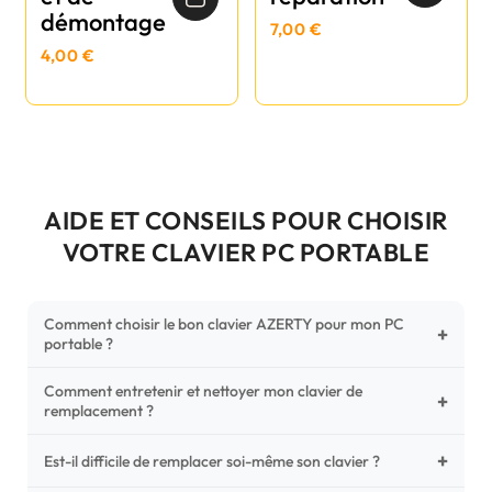
démontage
7,00 €
4,00 €
AIDE ET CONSEILS POUR CHOISIR
VOTRE CLAVIER PC PORTABLE
Comment choisir le bon clavier AZERTY pour mon PC
+
portable ?
Comment entretenir et nettoyer mon clavier de
Pour ne pas vous tromper, vérifiez trois points critiques sur
+
remplacement ?
votre clavier d'origine : la disposition (AZERTY Français), la
forme de la nappe de connexion (comparez avec nos
+
Un entretien régulier prolonge la vie de vos touches.
Est-il difficile de remplacer soi-même son clavier ?
photos HD) et l'emplacement des fixations (vis ou clips) au
Utilisez une bombe à air comprimé pour chasser les
dos du châssis.