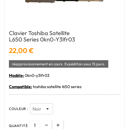
Clavier Toshiba Satellite
L650 Series 0kn0-Y3lfr03
22,00 €
réapprovisionnement en cours. Expédition sous 15 jours.
Modèle:
0kn0-y3lfr03
Compatible:
toshiba satellite l650 series
COULEUR :
QUANTITÉ