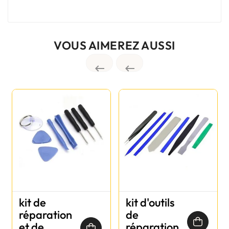
VOUS AIMEREZ AUSSI


kit de
kit d'outils
réparation
de
et de
réparation