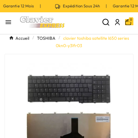
 Garantie 12 Mois |
Expédition Sous 24h | Garantie 12
0

Accueil
TOSHIBA
clavier toshiba satellite l650 series
0kn0-y3lfr03