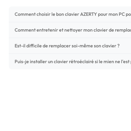
Comment choisir le bon clavier AZERTY pour mon PC po
Pour ne pas vous tromper, vérifiez trois points critiques
Comment entretenir et nettoyer mon clavier de rempl
photos HD) et l'emplacement des fixations (vis ou clips) a
Un entretien régulier prolonge la vie de vos touches. Ut
Est-il difficile de remplacer soi-même son clavier ?
chiffon microfibre très légèrement humide. Évitez tout liqu
C'est une réparation accessible et très économique ! La
Puis-je installer un clavier rétroéclairé si le mien ne l'est
économisez les frais de main-d'œuvre tout en redonnant 
Le rétroéclairage nécessite un connecteur spécifique sur 
vérifiez la présence d'un petit connecteur libre dédié 