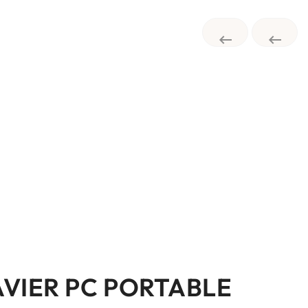


AVIER PC PORTABLE