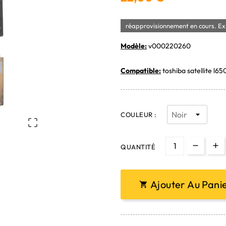
réapprovisionnement en cours. Exp
Modèle:
v000220260
Compatible:
toshiba satellite l65
COULEUR :

QUANTITÉ
Ajouter Au Pani
