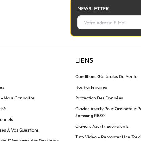
NEWSLETTER
LIENS
Conditions Générales De Vente
es
Nos Partenaires
s - Nous Connaitre
Protection Des Données
isé
Clavier Azerty Pour Ordinateur P
Samsung R530
ionnels
Claviers Azerty Equivalents
es À Vos Questions
Tuto Vidéo – Remonter Une Touc
its, Découvrez Nos Dernières