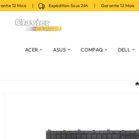
tie 12 Mois |
Expédition Sous 24h | Garantie 12 Mois |
ACER
ASUS
COMPAQ
DELL