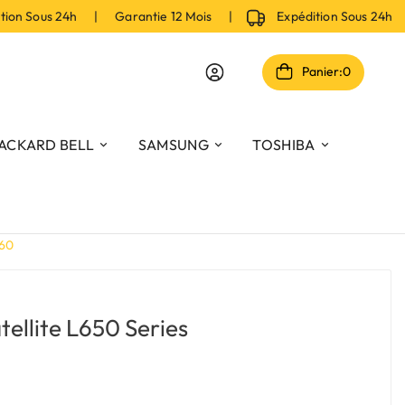
n Sous 24h | Garantie 12 Mois |
Expédition Sous 24h |
Panier:
0
ACKARD BELL
SAMSUNG
TOSHIBA
260
tellite L650 Series