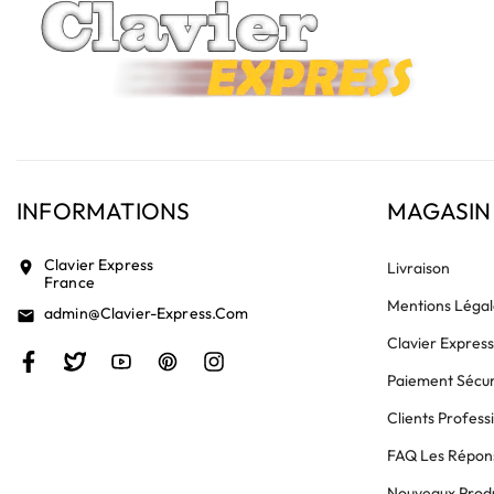
INFORMATIONS
MAGASIN
Clavier Express
location_on
Livraison
France
Mentions Légal
Admin@clavier-Express.com
email
Clavier Expres
Paiement Sécur
Clients Profess
FAQ Les Répons
Nouveaux Produ