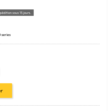
édition sous 15 jours.
0 series
er