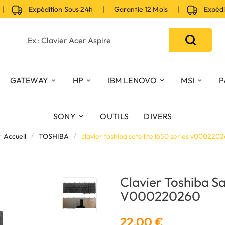
Expédition Sous 24h | Garantie 12 Mois |
Expéditio
GATEWAY
HP
IBM LENOVO
MSI
P
SONY
OUTILS
DIVERS
Accueil
TOSHIBA
clavier toshiba satellite l650 series v000220
Clavier Toshiba Sa
V000220260
22,00 €