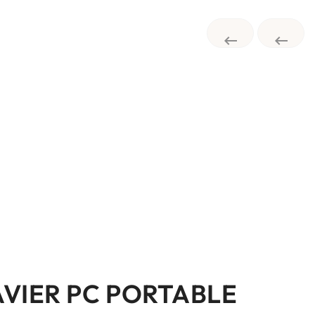


AVIER PC PORTABLE