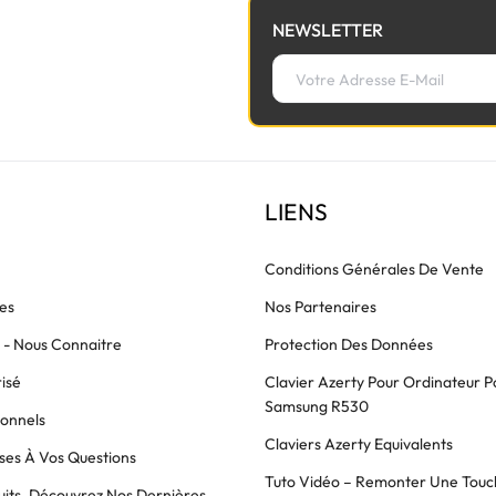
NEWSLETTER
LIENS
Conditions Générales De Vente
es
Nos Partenaires
s - Nous Connaitre
Protection Des Données
isé
Clavier Azerty Pour Ordinateur P
Samsung R530
ionnels
Claviers Azerty Equivalents
es À Vos Questions
Tuto Vidéo – Remonter Une Touc
its, Découvrez Nos Dernières