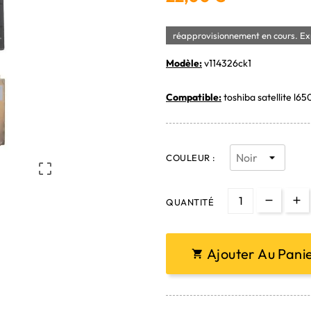
réapprovisionnement en cours. Exp
Modèle:
v114326ck1
Compatible:
toshiba satellite l65
COULEUR :

QUANTITÉ
Ajouter Au Pani
