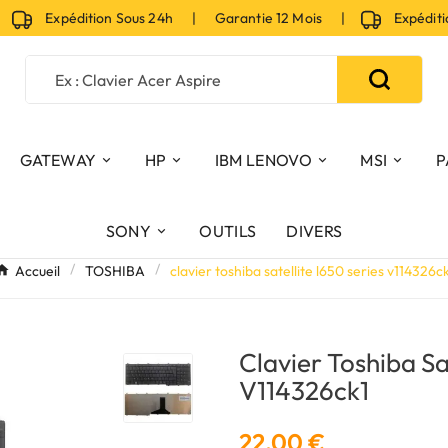
Expédition Sous 24h | Garantie 12 Mois |
Expédition
GATEWAY
HP
IBM LENOVO
MSI
P
SONY
OUTILS
DIVERS
Accueil
TOSHIBA
clavier toshiba satellite l650 series v114326c
Clavier Toshiba Sa
V114326ck1
22,00 €