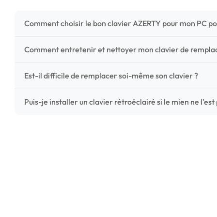
Comment choisir le bon clavier AZERTY pour mon PC po
Pour ne pas vous tromper, vérifiez trois points critiques
Comment entretenir et nettoyer mon clavier de rempl
photos HD) et l'emplacement des fixations (vis ou clips) a
Un entretien régulier prolonge la vie de vos touches. Ut
Est-il difficile de remplacer soi-même son clavier ?
chiffon microfibre très légèrement humide. Évitez tout liqu
C'est une réparation accessible et très économique ! La
Puis-je installer un clavier rétroéclairé si le mien ne l'est
économisez les frais de main-d'œuvre tout en redonnant 
Le rétroéclairage nécessite un connecteur spécifique sur 
vérifiez la présence d'un petit connecteur libre dédié 