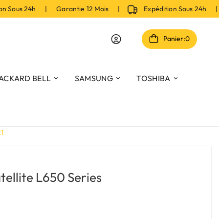
 Sous 24h | Garantie 12 Mois |
Expédition Sous 24h | G
Panier:
0
ACKARD BELL
SAMSUNG
TOSHIBA
k1
tellite L650 Series