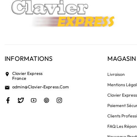
INFORMATIONS
MAGASIN
Clavier Express
location_on
Livraison
France
Mentions Légal
Admin@clavier-Express.com
email
Clavier Expres
Paiement Sécur
Clients Profess
FAQ Les Répons
Nouveaux Produ