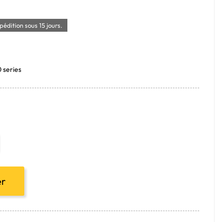
édition sous 15 jours.
0 series
er