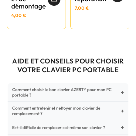
démontage
7,00 €
4,00 €
AIDE ET CONSEILS POUR CHOISIR
VOTRE CLAVIER PC PORTABLE
Comment choisir le bon clavier AZERTY pour mon PC
+
portable ?
Comment entretenir et nettoyer mon clavier de
Pour ne pas vous tromper, vérifiez trois points critiques sur
+
remplacement ?
votre clavier d'origine : la disposition (AZERTY Français), la
forme de la nappe de connexion (comparez avec nos
+
Un entretien régulier prolonge la vie de vos touches.
Est-il difficile de remplacer soi-même son clavier ?
photos HD) et l'emplacement des fixations (vis ou clips) au
Utilisez une bombe à air comprimé pour chasser les
dos du châssis.