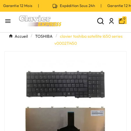
 Garantie 12 Mois |
Expédition Sous 24h | Garantie 12
0

Accueil
TOSHIBA
clavier toshiba satellite l650 series
v000211450