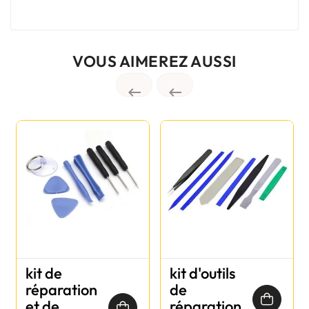
VOUS AIMEREZ AUSSI


kit de
kit d'outils
réparation
de
et de
réparation