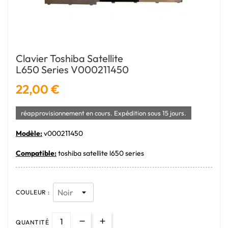
Clavier Toshiba Satellite
L650 Series V000211450
22,00 €
réapprovisionnement en cours. Expédition sous 15 jours.
Modèle:
v000211450
Compatible:
toshiba satellite l650 series
COULEUR :
QUANTITÉ