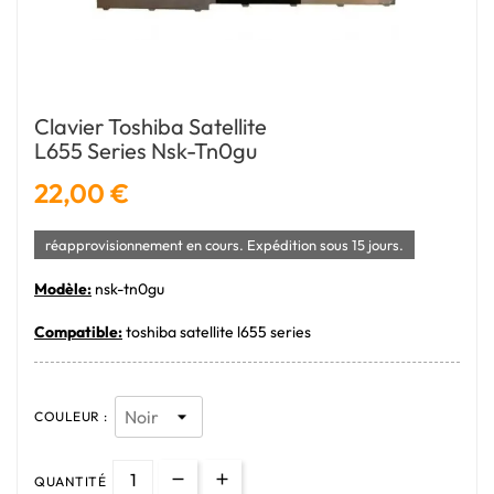
Clavier Toshiba Satellite
L655 Series Nsk-Tn0gu
22,00 €
réapprovisionnement en cours. Expédition sous 15 jours.
Modèle:
nsk-tn0gu
Compatible:
toshiba satellite l655 series
COULEUR :
QUANTITÉ