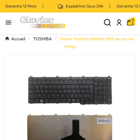
| Garantie 12 Mois |
Expédition Sous 24h | Garantie 1
0

Accueil
TOSHIBA
clavier toshiba satellite l655 series nsk-
tn0gu