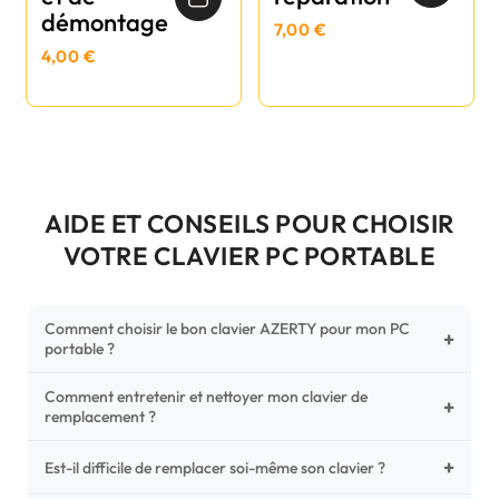
démontage
7,00 €
4,00 €
AIDE ET CONSEILS POUR CHOISIR
VOTRE CLAVIER PC PORTABLE
Comment choisir le bon clavier AZERTY pour mon PC
+
portable ?
Comment entretenir et nettoyer mon clavier de
Pour ne pas vous tromper, vérifiez trois points critiques sur
+
remplacement ?
votre clavier d'origine : la disposition (AZERTY Français), la
forme de la nappe de connexion (comparez avec nos
+
Un entretien régulier prolonge la vie de vos touches.
Est-il difficile de remplacer soi-même son clavier ?
photos HD) et l'emplacement des fixations (vis ou clips) au
Utilisez une bombe à air comprimé pour chasser les
dos du châssis.