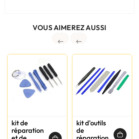
VOUS AIMEREZ AUSSI


kit de
kit d'outils
réparation
de
et de
réparation