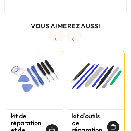
VOUS AIMEREZ AUSSI


kit de
kit d'outils
réparation
de
et de
réparation