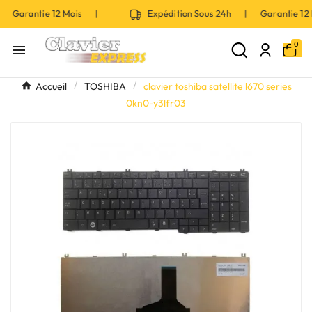
| Garantie 12 Mois |
Expédition Sous 24h | Garantie 1
0

Accueil
TOSHIBA
clavier toshiba satellite l670 series
0kn0-y3lfr03