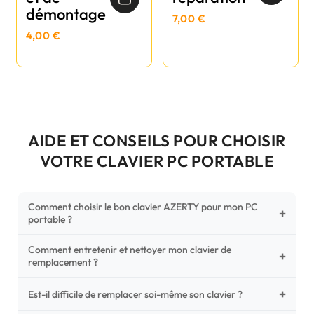
démontage
7,00 €
4,00 €
AIDE ET CONSEILS POUR CHOISIR
VOTRE CLAVIER PC PORTABLE
Comment choisir le bon clavier AZERTY pour mon PC
+
portable ?
Comment entretenir et nettoyer mon clavier de
Pour ne pas vous tromper, vérifiez trois points critiques sur
+
remplacement ?
votre clavier d'origine : la disposition (AZERTY Français), la
forme de la nappe de connexion (comparez avec nos
+
Un entretien régulier prolonge la vie de vos touches.
Est-il difficile de remplacer soi-même son clavier ?
photos HD) et l'emplacement des fixations (vis ou clips) au
Utilisez une bombe à air comprimé pour chasser les
dos du châssis.