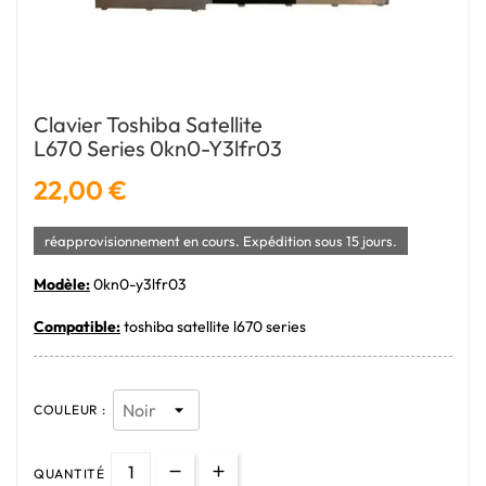
Clavier Toshiba Satellite
L670 Series 0kn0-Y3lfr03
22,00 €
réapprovisionnement en cours. Expédition sous 15 jours.
Modèle:
0kn0-y3lfr03
Compatible:
toshiba satellite l670 series
COULEUR :
QUANTITÉ