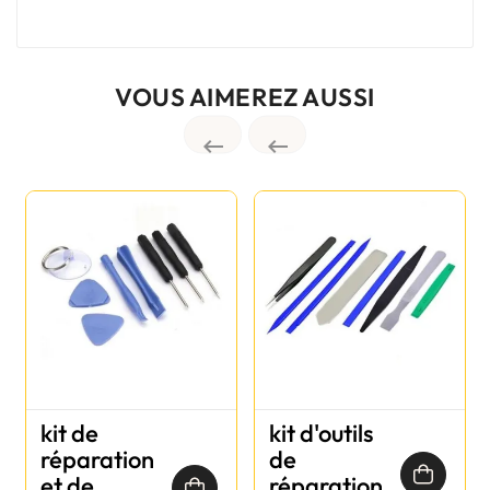
VOUS AIMEREZ AUSSI


kit de
kit d'outils
réparation
de
et de
réparation