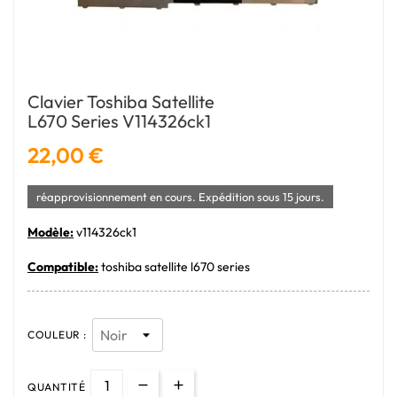
Clavier Toshiba Satellite
L670 Series V114326ck1
22,00 €
réapprovisionnement en cours. Expédition sous 15 jours.
Modèle:
v114326ck1
Compatible:
toshiba satellite l670 series
COULEUR :
QUANTITÉ