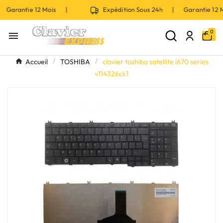
 Garantie 12 Mois |
Expédition Sous 24h | Garantie 12
0

Accueil
TOSHIBA
clavier toshiba satellite l670 series
v114326ck1