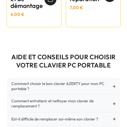
démontage
7,00 €
4,00 €
AIDE ET CONSEILS POUR CHOISIR
VOTRE CLAVIER PC PORTABLE
Comment choisir le bon clavier AZERTY pour mon PC
+
portable ?
Comment entretenir et nettoyer mon clavier de
Pour ne pas vous tromper, vérifiez trois points critiques sur
+
remplacement ?
votre clavier d'origine : la disposition (AZERTY Français), la
forme de la nappe de connexion (comparez avec nos
+
Un entretien régulier prolonge la vie de vos touches.
Est-il difficile de remplacer soi-même son clavier ?
photos HD) et l'emplacement des fixations (vis ou clips) au
Utilisez une bombe à air comprimé pour chasser les
dos du châssis.