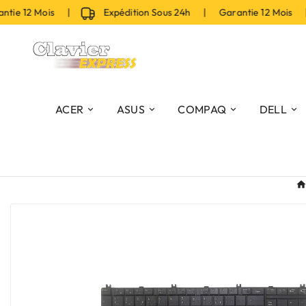
ie 12 Mois |
Expédition Sous 24h | Garantie 12 Mois |
ACER
ASUS
COMPAQ
DELL