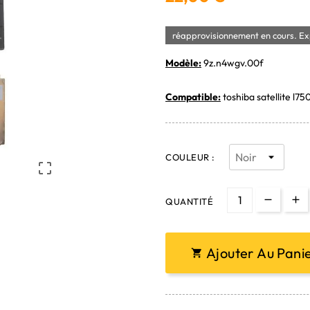
réapprovisionnement en cours. Exp
Modèle:
9z.n4wgv.00f
Compatible:
toshiba satellite l75
COULEUR :

QUANTITÉ
Ajouter Au Pani
