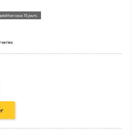
édition sous 15 jours.
0 series
er