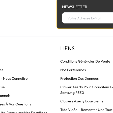
NEWSLETTER
LIENS
Conditions Générales De Vente
es
Nos Partenaires
s - Nous Connaitre
Protection Des Données
isé
Clavier Azerty Pour Ordinateur P
Samsung R530
ionnels
Claviers Azerty Equivalents
es À Vos Questions
Tuto Vidéo – Remonter Une Touc
its, Découvrez Nos Dernières