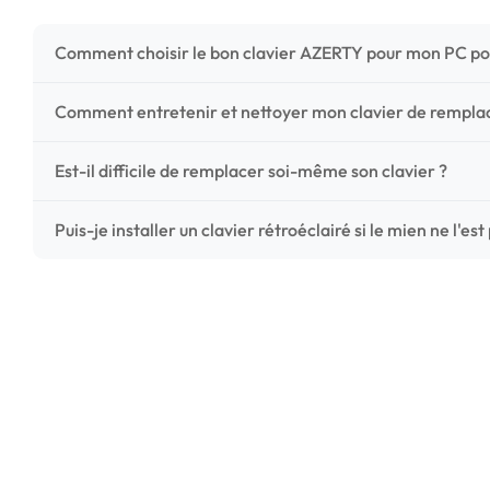
Comment choisir le bon clavier AZERTY pour mon PC po
Pour ne pas vous tromper, vérifiez trois points critiques
Comment entretenir et nettoyer mon clavier de rempl
photos HD) et l'emplacement des fixations (vis ou clips) a
Un entretien régulier prolonge la vie de vos touches. Ut
Est-il difficile de remplacer soi-même son clavier ?
chiffon microfibre très légèrement humide. Évitez tout liqu
C'est une réparation accessible et très économique ! La
Puis-je installer un clavier rétroéclairé si le mien ne l'est
économisez les frais de main-d'œuvre tout en redonnant 
Le rétroéclairage nécessite un connecteur spécifique sur 
vérifiez la présence d'un petit connecteur libre dédié 