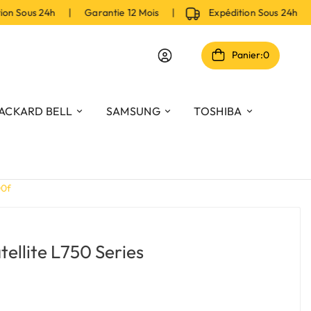
n Sous 24h | Garantie 12 Mois |
Expédition Sous 24h | 
Panier:
0
ACKARD BELL
SAMSUNG
TOSHIBA
00f
tellite L750 Series