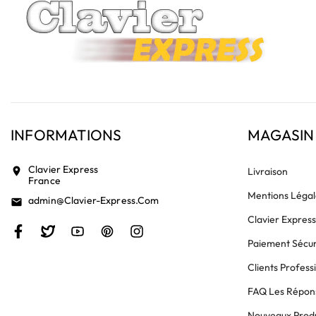
INFORMATIONS
MAGASIN
Clavier Express
location_on
Livraison
France
Mentions Légal
Admin@clavier-Express.com
email
Clavier Expres
Paiement Sécur
Clients Profess
FAQ Les Répons
Nouveaux Produ