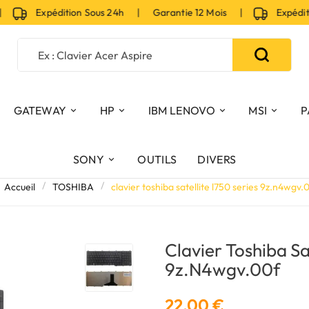
Expédition Sous 24h | Garantie 12 Mois |
Expéditio
GATEWAY
HP
IBM LENOVO
MSI
P
SONY
OUTILS
DIVERS
Accueil
TOSHIBA
clavier toshiba satellite l750 series 9z.n4wgv.
Clavier Toshiba Sa
9z.n4wgv.00f
22,00 €