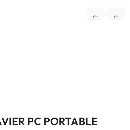


AVIER PC PORTABLE