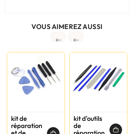
VOUS AIMEREZ AUSSI


kit de
kit d'outils
réparation
de
et de
réparation