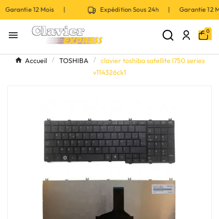
 Garantie 12 Mois |
Expédition Sous 24h | Garantie 12
0

Accueil
TOSHIBA
clavier toshiba satellite l750 series
v114326ck1