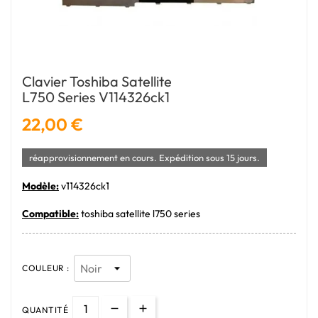
Clavier Toshiba Satellite
L750 Series V114326ck1
22,00 €
réapprovisionnement en cours. Expédition sous 15 jours.
Modèle:
v114326ck1
Compatible:
toshiba satellite l750 series
COULEUR :
QUANTITÉ