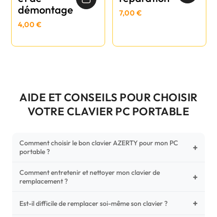
démontage
7,00 €
4,00 €
AIDE ET CONSEILS POUR CHOISIR
VOTRE CLAVIER PC PORTABLE
Comment choisir le bon clavier AZERTY pour mon PC
+
portable ?
Comment entretenir et nettoyer mon clavier de
Pour ne pas vous tromper, vérifiez trois points critiques sur
+
remplacement ?
votre clavier d'origine : la disposition (AZERTY Français), la
forme de la nappe de connexion (comparez avec nos
+
Un entretien régulier prolonge la vie de vos touches.
Est-il difficile de remplacer soi-même son clavier ?
photos HD) et l'emplacement des fixations (vis ou clips) au
Utilisez une bombe à air comprimé pour chasser les
dos du châssis.