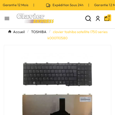
 Garantie 12 Mois |
Expédition Sous 24h | Garantie 12
0

Accueil
TOSHIBA
clavier toshiba satellite l750 series
k000110580