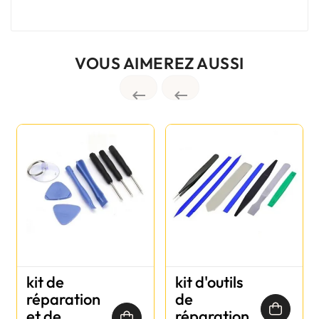
VOUS AIMEREZ AUSSI


kit de
kit d'outils
réparation
de
et de
réparation