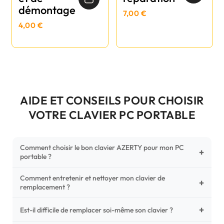
démontage
7,00 €
4,00 €
AIDE ET CONSEILS POUR CHOISIR
VOTRE CLAVIER PC PORTABLE
Comment choisir le bon clavier AZERTY pour mon PC
+
portable ?
Comment entretenir et nettoyer mon clavier de
Pour ne pas vous tromper, vérifiez trois points critiques sur
+
remplacement ?
votre clavier d'origine : la disposition (AZERTY Français), la
forme de la nappe de connexion (comparez avec nos
+
Un entretien régulier prolonge la vie de vos touches.
Est-il difficile de remplacer soi-même son clavier ?
photos HD) et l'emplacement des fixations (vis ou clips) au
Utilisez une bombe à air comprimé pour chasser les
dos du châssis.