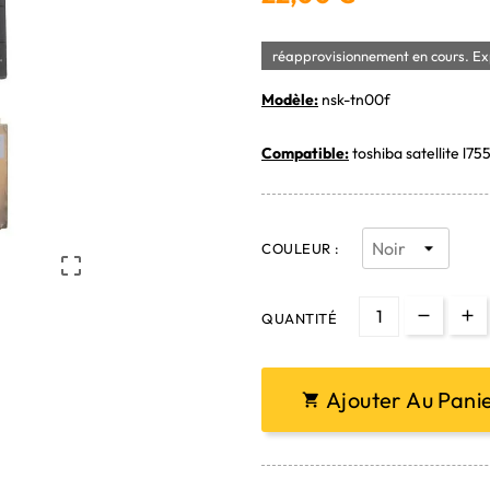
réapprovisionnement en cours. Exp
Modèle:
nsk-tn00f
Compatible:
toshiba satellite l755
COULEUR :

QUANTITÉ
Ajouter Au Pani
