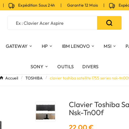
|
Expédition Sous 24h | Garantie 12 Mois |
Expéditi
GATEWAY
HP
IBM LENOVO
MSI
P
SONY
OUTILS
DIVERS
Accueil
TOSHIBA
clavier toshiba satellite l755 series nsk-tn00
Clavier Toshiba Sa
Nsk-Tn00f
22,00 €