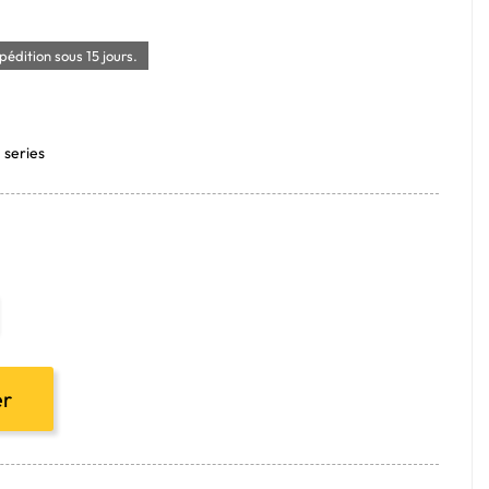
édition sous 15 jours.
 series
er