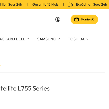
on Sous 24h | Garantie 12 Mois |
Expédition Sous 24h |
Panier:
0
ACKARD BELL
SAMSUNG
TOSHIBA
f
tellite L755 Series