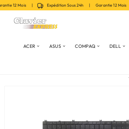
tie 12 Mois |
Expédition Sous 24h | Garantie 12 Mois 
ACER
ASUS
COMPAQ
DELL