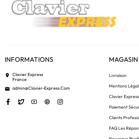
INFORMATIONS
MAGASIN
Clavier Express
location_on
Livraison
France
Mentions Légal
Admin@clavier-Express.com
email
Clavier Expres
Paiement Sécur
Clients Profess
FAQ Les Répons
Nouveaux Produ