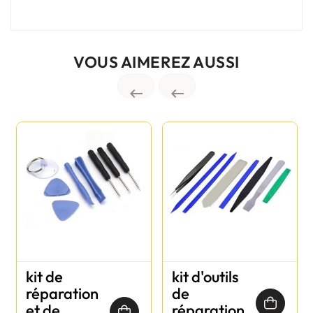
VOUS AIMEREZ AUSSI


kit de
kit d'outils
réparation
de
et de
réparation