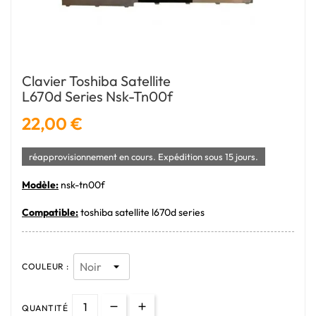
Clavier Toshiba Satellite
L670d Series Nsk-Tn00f
22,00 €
réapprovisionnement en cours. Expédition sous 15 jours.
Modèle:
nsk-tn00f
Compatible:
toshiba satellite l670d series
COULEUR :
QUANTITÉ