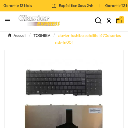
 Garantie 12 Mois |
Expédition Sous 24h | Garantie 12
0

Accueil
TOSHIBA
clavier toshiba satellite l670d series
nsk-tn00f