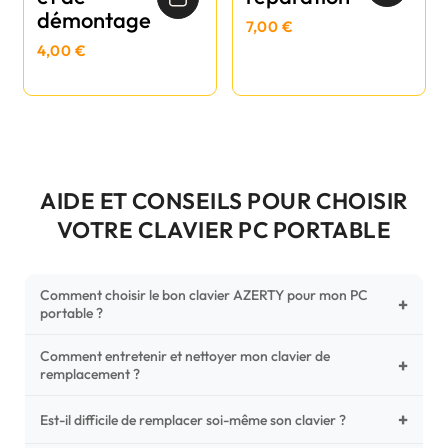
démontage
7,00 €
4,00 €
AIDE ET CONSEILS POUR CHOISIR
VOTRE CLAVIER PC PORTABLE
Comment choisir le bon clavier AZERTY pour mon PC
+
portable ?
Comment entretenir et nettoyer mon clavier de
Pour ne pas vous tromper, vérifiez trois points critiques sur
+
remplacement ?
votre clavier d'origine : la disposition (AZERTY Français), la
forme de la nappe de connexion (comparez avec nos
+
Un entretien régulier prolonge la vie de vos touches.
Est-il difficile de remplacer soi-même son clavier ?
photos HD) et l'emplacement des fixations (vis ou clips) au
Utilisez une bombe à air comprimé pour chasser les
dos du châssis.