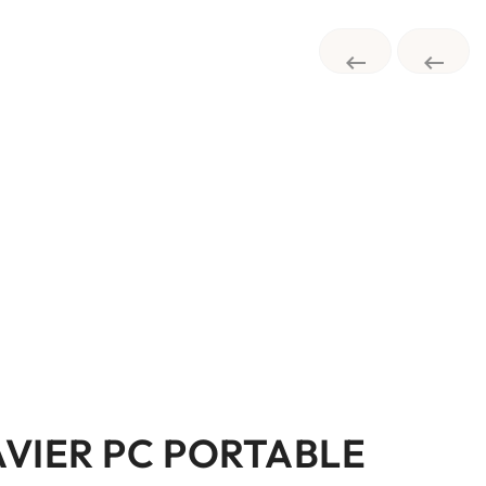


AVIER PC PORTABLE