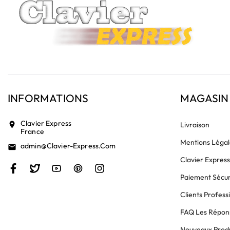
INFORMATIONS
MAGASIN
Clavier Express
location_on
Livraison
France
Mentions Légal
Admin@clavier-Express.com
email
Clavier Expres
Paiement Sécur
Clients Profess
FAQ Les Répons
Nouveaux Produ