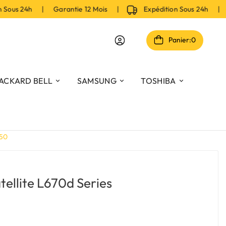
ous 24h | Garantie 12 Mois |
Expédition Sous 24h | Ga
Panier:
0
ACKARD BELL
SAMSUNG
TOSHIBA
450
tellite L670d Series