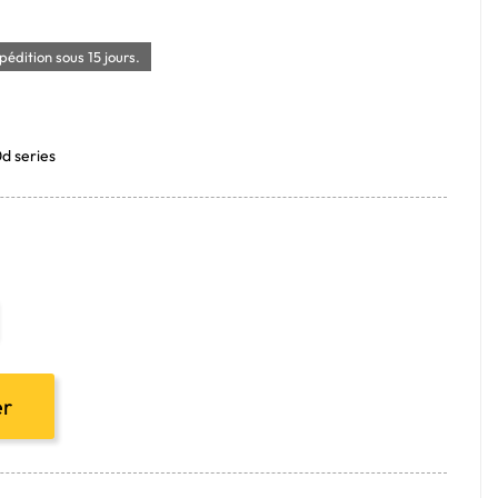
édition sous 15 jours.
0d series
er