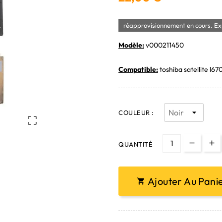
réapprovisionnement en cours. Exp
Modèle:
v000211450
Compatible:
toshiba satellite l67
COULEUR :

QUANTITÉ
Ajouter Au Pani
