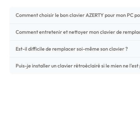
Comment choisir le bon clavier AZERTY pour mon PC po
Pour ne pas vous tromper, vérifiez trois points critiques
Comment entretenir et nettoyer mon clavier de rempl
photos HD) et l'emplacement des fixations (vis ou clips) a
Un entretien régulier prolonge la vie de vos touches. Ut
Est-il difficile de remplacer soi-même son clavier ?
chiffon microfibre très légèrement humide. Évitez tout liqu
C'est une réparation accessible et très économique ! La
Puis-je installer un clavier rétroéclairé si le mien ne l'est
économisez les frais de main-d'œuvre tout en redonnant 
Le rétroéclairage nécessite un connecteur spécifique sur 
vérifiez la présence d'un petit connecteur libre dédié 