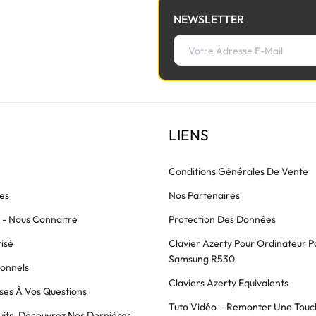
NEWSLETTER
LIENS
Conditions Générales De Vente
es
Nos Partenaires
s - Nous Connaitre
Protection Des Données
isé
Clavier Azerty Pour Ordinateur P
Samsung R530
ionnels
Claviers Azerty Equivalents
es À Vos Questions
Tuto Vidéo – Remonter Une Touc
its, Découvrez Nos Dernières