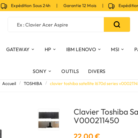
Expédition Sous 24h | Garantie 12 Mois |
Expédition S
GATEWAY
HP
IBM LENOVO
MSI
P
SONY
OUTILS
DIVERS
Accueil
TOSHIBA
clavier toshiba satellite l670d series v000211
Clavier Toshiba Sa
V000211450
22,00 €