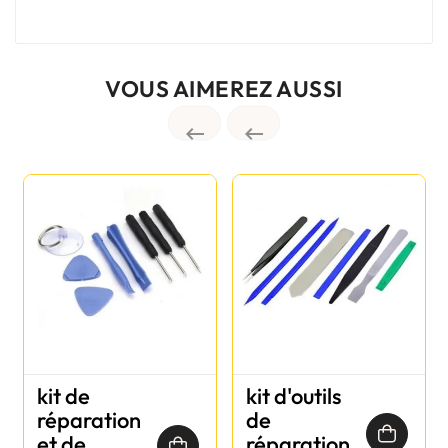
VOUS AIMEREZ AUSSI


kit de
kit d'outils
réparation
de
et de
réparation