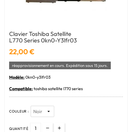
Clavier Toshiba Satellite
L770 Series 0kn0-Y3lfr03
22,00 €
réapprovisionnement en cours. Expédition sous 15 jours.
Modèle:
0kn0-y3lfr03
Compatible:
toshiba satellite l770 series
COULEUR :
QUANTITÉ