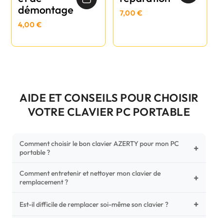
démontage
7,00 €
4,00 €
AIDE ET CONSEILS POUR CHOISIR
VOTRE CLAVIER PC PORTABLE
Comment choisir le bon clavier AZERTY pour mon PC
+
portable ?
Comment entretenir et nettoyer mon clavier de
Pour ne pas vous tromper, vérifiez trois points critiques sur
+
remplacement ?
votre clavier d'origine : la disposition (AZERTY Français), la
forme de la nappe de connexion (comparez avec nos
+
Un entretien régulier prolonge la vie de vos touches.
Est-il difficile de remplacer soi-même son clavier ?
photos HD) et l'emplacement des fixations (vis ou clips) au
Utilisez une bombe à air comprimé pour chasser les
dos du châssis.