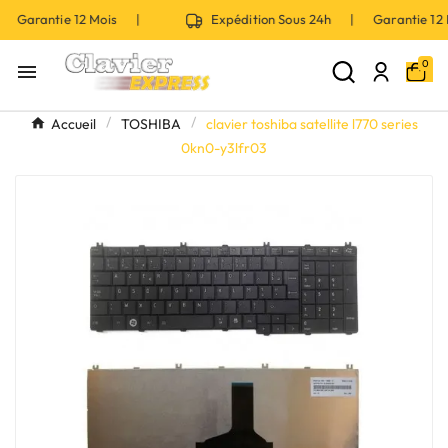
| Garantie 12 Mois |
Expédition Sous 24h | Garantie 1
0

Accueil
TOSHIBA
clavier toshiba satellite l770 series
0kn0-y3lfr03