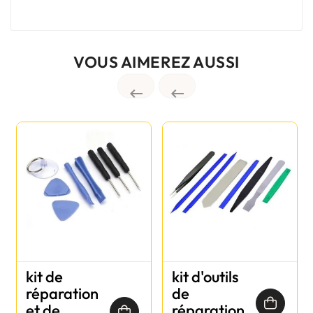
VOUS AIMEREZ AUSSI


kit de
kit d'outils
réparation
de
et de
réparation