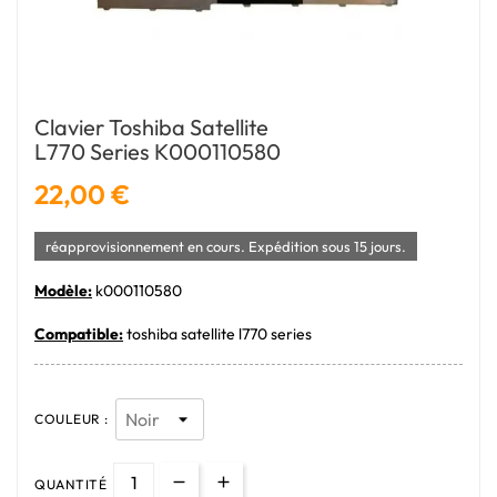
Clavier Toshiba Satellite
L770 Series K000110580
22,00 €
réapprovisionnement en cours. Expédition sous 15 jours.
Modèle:
k000110580
Compatible:
toshiba satellite l770 series
COULEUR :
QUANTITÉ