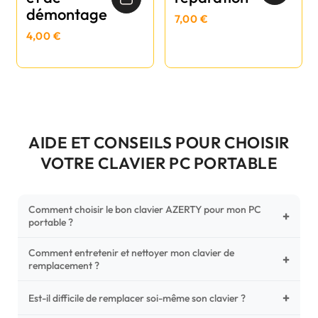
démontage
7,00 €
4,00 €
AIDE ET CONSEILS POUR CHOISIR
VOTRE CLAVIER PC PORTABLE
Comment choisir le bon clavier AZERTY pour mon PC
+
portable ?
Comment entretenir et nettoyer mon clavier de
Pour ne pas vous tromper, vérifiez trois points critiques sur
+
remplacement ?
votre clavier d'origine : la disposition (AZERTY Français), la
forme de la nappe de connexion (comparez avec nos
+
Un entretien régulier prolonge la vie de vos touches.
Est-il difficile de remplacer soi-même son clavier ?
photos HD) et l'emplacement des fixations (vis ou clips) au
Utilisez une bombe à air comprimé pour chasser les
dos du châssis.