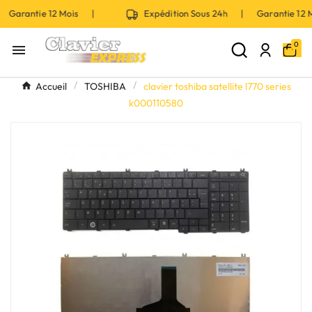
 Garantie 12 Mois |
Expédition Sous 24h | Garantie 12
0

Accueil
TOSHIBA
clavier toshiba satellite l770 series
k000110580