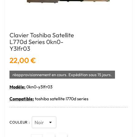
Clavier Toshiba Satellite
L770d Series 0kn0-
Y3lfr03
22,00 €
réapprovisionnement en cours. Expédition sous 15 jours.
Modèle:
0kn0-y3lfr03
Compatible:
toshiba satellite l770d series
COULEUR :