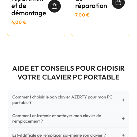
et de
réparation
démontage
7,00 €
4,00 €
AIDE ET CONSEILS POUR CHOISIR
VOTRE CLAVIER PC PORTABLE
Comment choisir le bon clavier AZERTY pour mon PC
+
portable ?
Comment entretenir et nettoyer mon clavier de
Pour ne pas vous tromper, vérifiez trois points critiques sur
+
remplacement ?
votre clavier d'origine : la disposition (AZERTY Français), la
forme de la nappe de connexion (comparez avec nos
+
Un entretien régulier prolonge la vie de vos touches.
Est-il difficile de remplacer soi-même son clavier ?
photos HD) et l'emplacement des fixations (vis ou clips) au