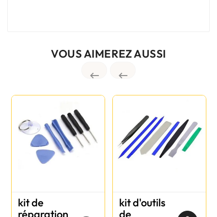
VOUS AIMEREZ AUSSI


kit de
kit d'outils
réparation
de