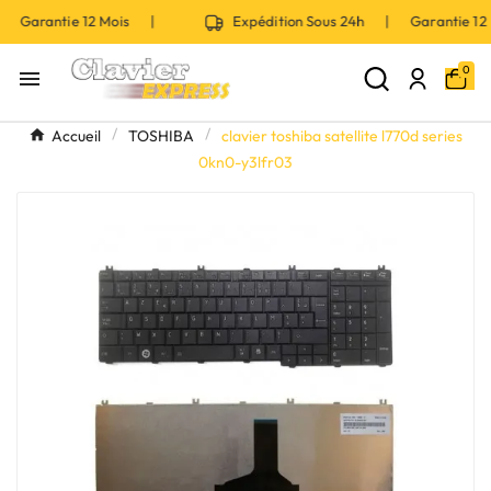
| Garantie 12 Mois |
Expédition Sous 24h | Garantie 1
0

Accueil
TOSHIBA
clavier toshiba satellite l770d series
0kn0-y3lfr03