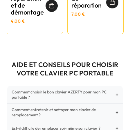
et de
réparation
démontage
7,00 €
4,00 €
AIDE ET CONSEILS POUR CHOISIR
VOTRE CLAVIER PC PORTABLE
Comment choisir le bon clavier AZERTY pour mon PC
+
portable ?
Comment entretenir et nettoyer mon clavier de
Pour ne pas vous tromper, vérifiez trois points critiques sur
+
remplacement ?
votre clavier d'origine : la disposition (AZERTY Français), la
forme de la nappe de connexion (comparez avec nos
+
Un entretien régulier prolonge la vie de vos touches.
Est-il difficile de remplacer soi-même son clavier ?
photos HD) et l'emplacement des fixations (vis ou clips) au