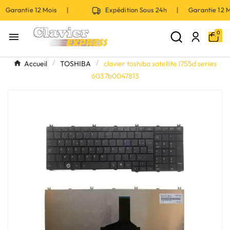
 Garantie 12 Mois |
Expédition Sous 24h | Garantie 12
0

Accueil
TOSHIBA
clavier toshiba satellite l755d series
6037b0047813