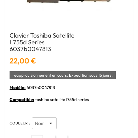
Clavier Toshiba Satellite
L755d Series
6037b0047813
22,00 €
réapprovisionnement en cours. Expédition sous 15 jours.
Modèle:
6037b0047813
Compatible:
toshiba satellite l755d series
COULEUR :