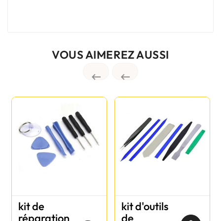
VOUS AIMEREZ AUSSI


kit de
kit d'outils
réparation
de