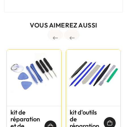
VOUS AIMEREZ AUSSI


kit de
kit d'outils
réparation
de
et de
réparation