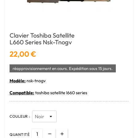
Clavier Toshiba Satellite
L660 Series Nsk-Tnogv
22,00 €
réapprovisionnement en cours. Expédition sous 15 jours.
Modèle:
nsk-tnogv
Compatible:
toshiba satellite l660 series
COULEUR :
QUANTITÉ