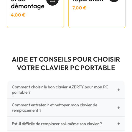
démontage
7,00 €
4,00 €
AIDE ET CONSEILS POUR CHOISIR
VOTRE CLAVIER PC PORTABLE
Comment choisir le bon clavier AZERTY pour mon PC
+
portable ?
Comment entretenir et nettoyer mon clavier de
Pour ne pas vous tromper, vérifiez trois points critiques sur
+
remplacement ?
votre clavier d'origine : la disposition (AZERTY Français), la
forme de la nappe de connexion (comparez avec nos
+
Un entretien régulier prolonge la vie de vos touches.
Est-il difficile de remplacer soi-même son clavier ?
photos HD) et l'emplacement des fixations (vis ou clips) au
Utilisez une bombe à air comprimé pour chasser les
dos du châssis.