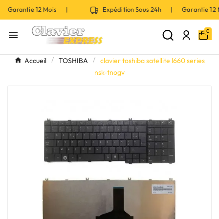
 Garantie 12 Mois |
Expédition Sous 24h | Garantie 12
0

Accueil
TOSHIBA
clavier toshiba satellite l660 series
nsk-tnogv