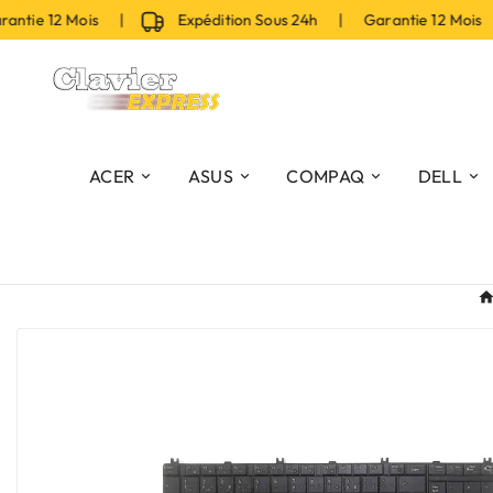
tie 12 Mois |
Expédition Sous 24h | Garantie 12 Mois |
ACER
ASUS
COMPAQ
DELL