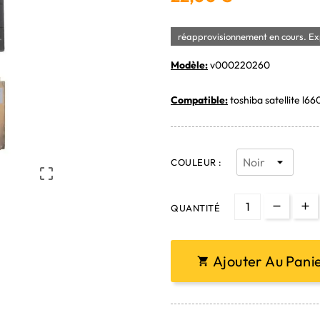
réapprovisionnement en cours. Exp
Modèle:
v000220260
Compatible:
toshiba satellite l66
COULEUR :

QUANTITÉ
Ajouter Au Pani
