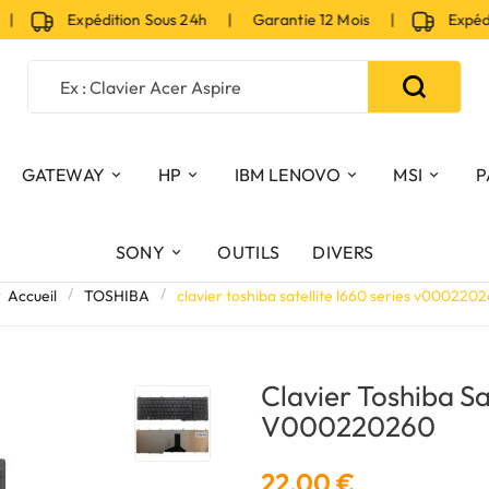
Expédition Sous 24h | Garantie 12 Mois |
Expéditi
GATEWAY
HP
IBM LENOVO
MSI
P
SONY
OUTILS
DIVERS
Accueil
TOSHIBA
clavier toshiba satellite l660 series v000220
Clavier Toshiba Sa
V000220260
22,00 €