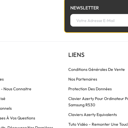
NEWSLETTER
LIENS
Conditions Générales De Vente
es
Nos Partenaires
s - Nous Connaitre
Protection Des Données
isé
Clavier Azerty Pour Ordinateur P
Samsung R530
ionnels
Claviers Azerty Equivalents
es À Vos Questions
Tuto Vidéo – Remonter Une Touc
its, Découvrez Nos Dernières