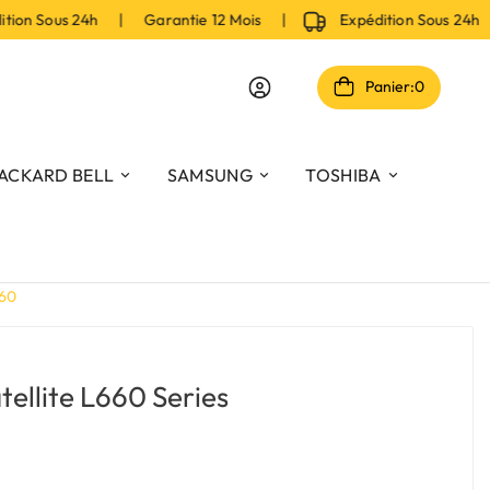
on Sous 24h | Garantie 12 Mois |
Expédition Sous 24h |
Panier:
0
ACKARD BELL
SAMSUNG
TOSHIBA
260
tellite L660 Series