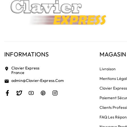
INFORMATIONS
MAGASIN
Clavier Express
location_on
Livraison
France
Mentions Légal
Admin@clavier-Express.com
email
Clavier Expres
Paiement Sécur
Clients Profess
FAQ Les Répons
Nouveaux Produ