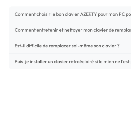
Comment choisir le bon clavier AZERTY pour mon PC po
Pour ne pas vous tromper, vérifiez trois points critiques
Comment entretenir et nettoyer mon clavier de rempl
photos HD) et l'emplacement des fixations (vis ou clips) a
Un entretien régulier prolonge la vie de vos touches. Ut
Est-il difficile de remplacer soi-même son clavier ?
chiffon microfibre très légèrement humide. Évitez tout liqu
C'est une réparation accessible et très économique ! La
Puis-je installer un clavier rétroéclairé si le mien ne l'est
économisez les frais de main-d'œuvre tout en redonnant 
Le rétroéclairage nécessite un connecteur spécifique sur 
vérifiez la présence d'un petit connecteur libre dédié 