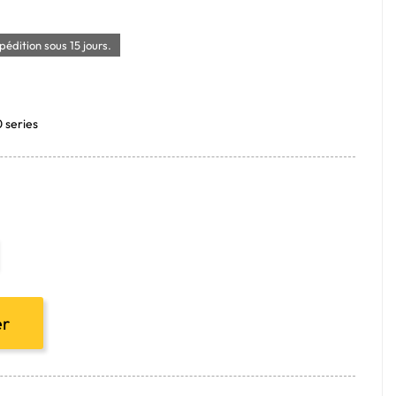
édition sous 15 jours.
0 series
er