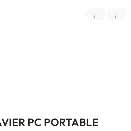


AVIER PC PORTABLE