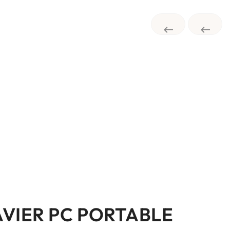


AVIER PC PORTABLE