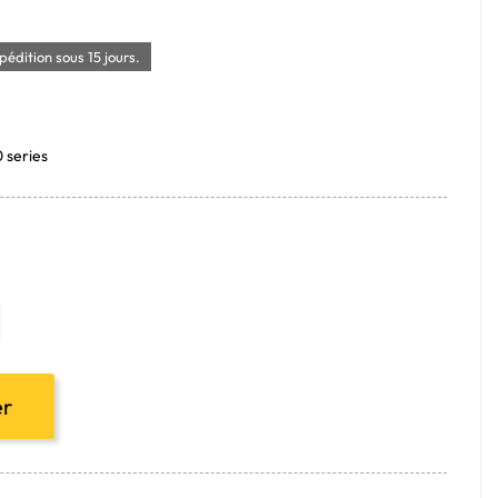
édition sous 15 jours.
0 series
er