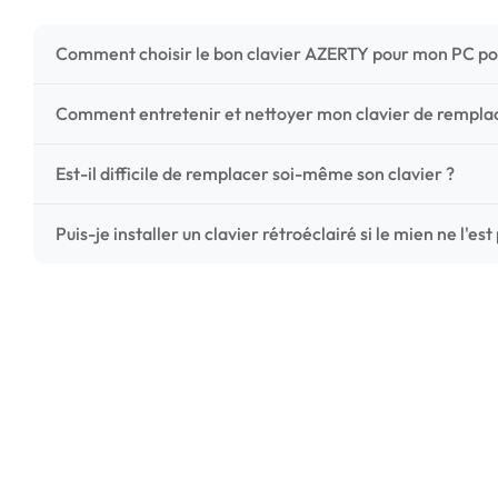
Comment choisir le bon clavier AZERTY pour mon PC po
Pour ne pas vous tromper, vérifiez trois points critiques
Comment entretenir et nettoyer mon clavier de rempl
photos HD) et l'emplacement des fixations (vis ou clips) a
Un entretien régulier prolonge la vie de vos touches. Ut
Est-il difficile de remplacer soi-même son clavier ?
chiffon microfibre très légèrement humide. Évitez tout liqu
C'est une réparation accessible et très économique ! La
Puis-je installer un clavier rétroéclairé si le mien ne l'est
économisez les frais de main-d'œuvre tout en redonnant 
Le rétroéclairage nécessite un connecteur spécifique sur 
vérifiez la présence d'un petit connecteur libre dédié 