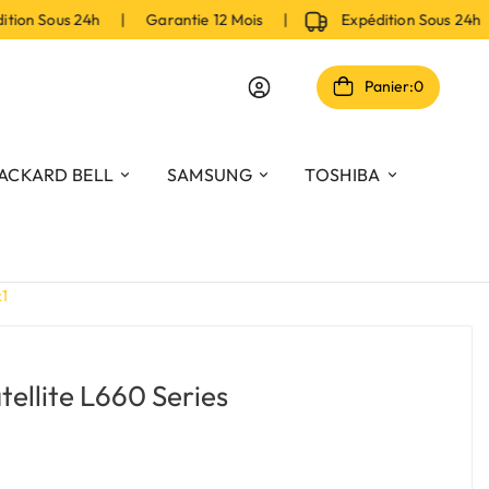
on Sous 24h | Garantie 12 Mois |
Expédition Sous 24h 
Panier:
0
ACKARD BELL
SAMSUNG
TOSHIBA
k1
tellite L660 Series