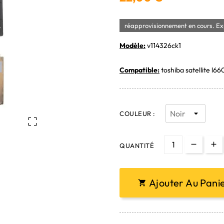
réapprovisionnement en cours. Exp
Modèle:
v114326ck1
Compatible:
toshiba satellite l66
COULEUR :

QUANTITÉ
Ajouter Au Pani
