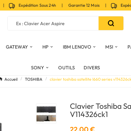
|
Expédition Sous 24h | Garantie 12 Mois |
Expéditi
GATEWAY
HP
IBM LENOVO
MSI
P
SONY
OUTILS
DIVERS
Accueil
TOSHIBA
clavier toshiba satellite l660 series v114326c
Clavier Toshiba Sa
V114326ck1
22,00 €