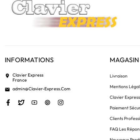
INFORMATIONS
MAGASIN
Clavier Express
location_on
Livraison
France
Mentions Légal
Admin@clavier-Express.com
email
Clavier Expres
Paiement Sécur
Clients Profess
FAQ Les Répons
Nouveaux Produ