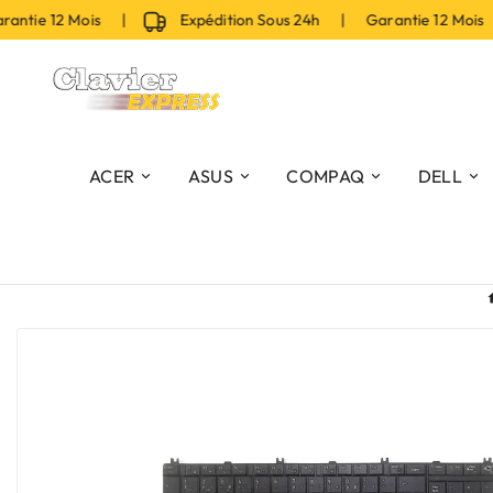
tie 12 Mois |
Expédition Sous 24h | Garantie 12 Mois 
ACER
ASUS
COMPAQ
DELL