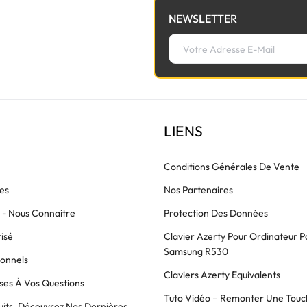
NEWSLETTER
LIENS
Conditions Générales De Vente
es
Nos Partenaires
s - Nous Connaitre
Protection Des Données
isé
Clavier Azerty Pour Ordinateur P
Samsung R530
ionnels
Claviers Azerty Equivalents
es À Vos Questions
Tuto Vidéo – Remonter Une Touc
its, Découvrez Nos Dernières