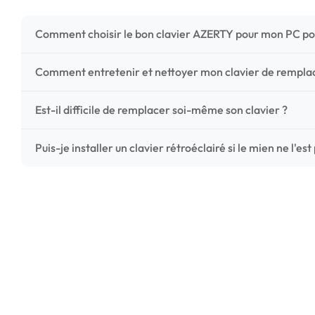
Comment choisir le bon clavier AZERTY pour mon PC po
Pour ne pas vous tromper, vérifiez trois points critiques
Comment entretenir et nettoyer mon clavier de rempl
photos HD) et l'emplacement des fixations (vis ou clips) a
Un entretien régulier prolonge la vie de vos touches. Ut
Est-il difficile de remplacer soi-même son clavier ?
chiffon microfibre très légèrement humide. Évitez tout liqu
C'est une réparation accessible et très économique ! La
Puis-je installer un clavier rétroéclairé si le mien ne l'est
économisez les frais de main-d'œuvre tout en redonnant 
Le rétroéclairage nécessite un connecteur spécifique sur 
vérifiez la présence d'un petit connecteur libre dédié 