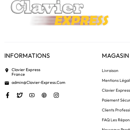
INFORMATIONS
MAGASIN
Clavier Express
location_on
Livraison
France
Mentions Légal
Admin@clavier-Express.com
email
Clavier Expres
Paiement Sécur
Clients Profess
FAQ Les Répons
Nouveaux Produ