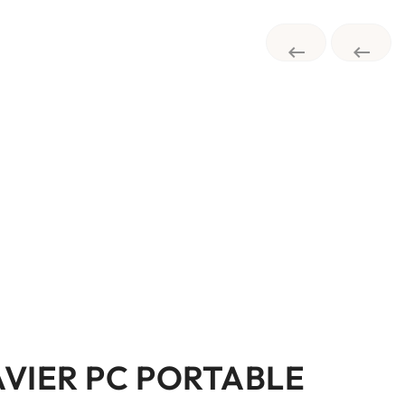


AVIER PC PORTABLE