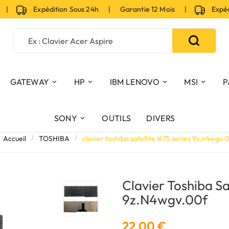
|
Expédition Sous 24h | Garantie 12 Mois |
Expéditi
GATEWAY
HP
IBM LENOVO
MSI
P
SONY
OUTILS
DIVERS
Accueil
TOSHIBA
clavier toshiba satellite l675 series 9z.n4wgv.
Clavier Toshiba Sa
9z.n4wgv.00f
22,00 €