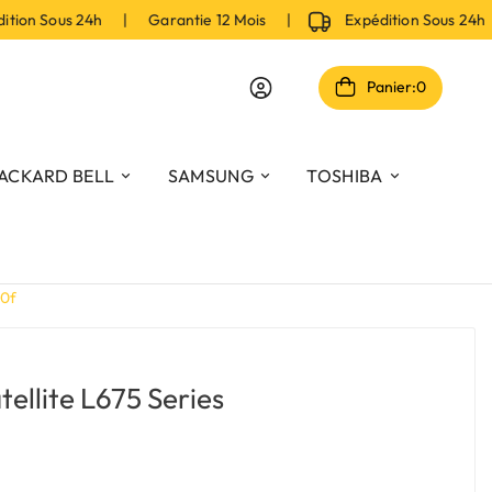
on Sous 24h | Garantie 12 Mois |
Expédition Sous 24h 
Panier:
0
ACKARD BELL
SAMSUNG
TOSHIBA
00f
tellite L675 Series