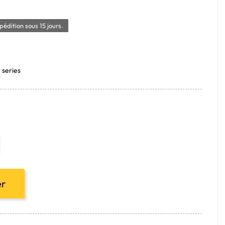
édition sous 15 jours.
 series
er