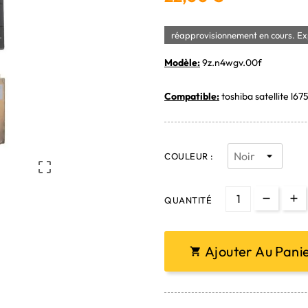
réapprovisionnement en cours. Exp
Modèle:
9z.n4wgv.00f
Compatible:
toshiba satellite l675
COULEUR :

QUANTITÉ
Ajouter Au Pani
