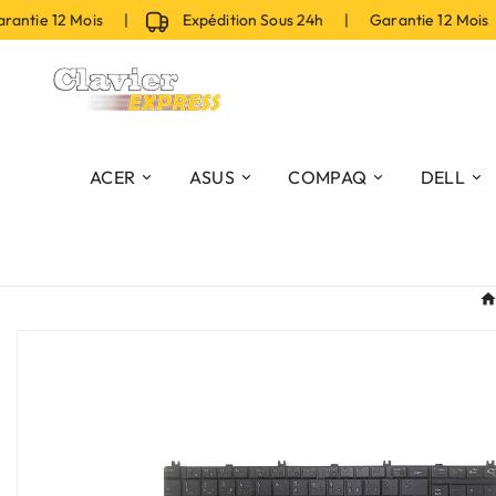
tie 12 Mois |
Expédition Sous 24h | Garantie 12 Mois 
ACER
ASUS
COMPAQ
DELL