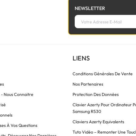
NEWSLETTER
LIENS
Conditions Générales De Vente
es
Nos Partenaires
s - Nous Connaitre
Protection Des Données
isé
Clavier Azerty Pour Ordinateur P
Samsung R530
ionnels
Claviers Azerty Equivalents
es À Vos Questions
Tuto Vidéo – Remonter Une Touc
its, Découvrez Nos Dernières