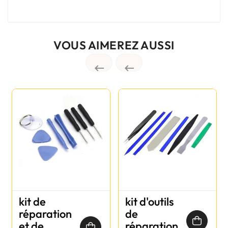
VOUS AIMEREZ AUSSI


kit de
kit d'outils
réparation
de
et de
réparation