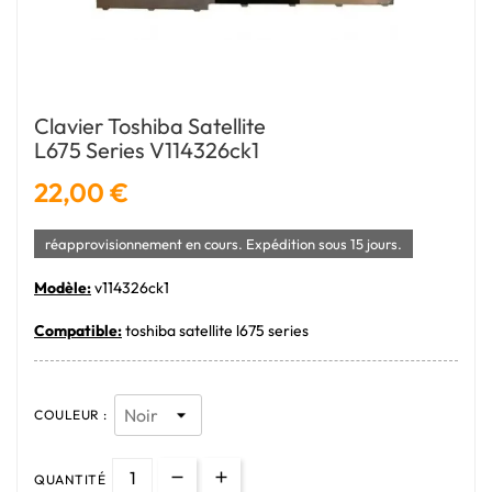
Clavier Toshiba Satellite
L675 Series V114326ck1
22,00 €
réapprovisionnement en cours. Expédition sous 15 jours.
Modèle:
v114326ck1
Compatible:
toshiba satellite l675 series
COULEUR :
QUANTITÉ