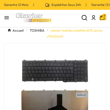
 Garantie 12 Mois |
Expédition Sous 24h | Garantie 12
0

Accueil
TOSHIBA
clavier toshiba satellite l675 series
v114326ck1