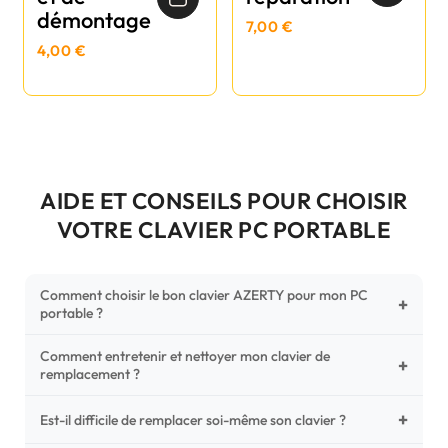
démontage
7,00 €
4,00 €
AIDE ET CONSEILS POUR CHOISIR
VOTRE CLAVIER PC PORTABLE
Comment choisir le bon clavier AZERTY pour mon PC
+
portable ?
Comment entretenir et nettoyer mon clavier de
Pour ne pas vous tromper, vérifiez trois points critiques sur
+
remplacement ?
votre clavier d'origine : la disposition (AZERTY Français), la
forme de la nappe de connexion (comparez avec nos
+
Un entretien régulier prolonge la vie de vos touches.
Est-il difficile de remplacer soi-même son clavier ?
photos HD) et l'emplacement des fixations (vis ou clips) au
Utilisez une bombe à air comprimé pour chasser les
dos du châssis.