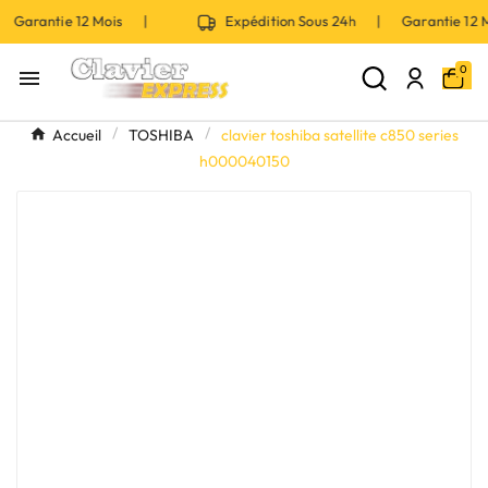
 Garantie 12 Mois |
Expédition Sous 24h | Garantie 12
0

Accueil
TOSHIBA
clavier toshiba satellite c850 series
h000040150