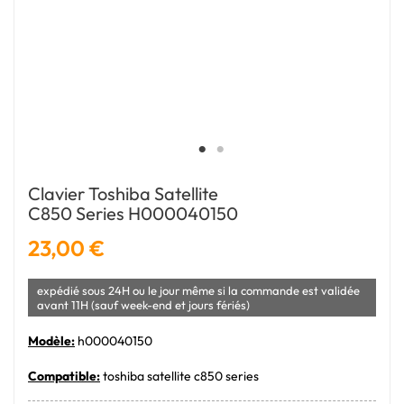
Clavier Toshiba Satellite
C850 Series H000040150
23,00 €
expédié sous 24H ou le jour même si la commande est validée
avant 11H (sauf week-end et jours fériés)
Modèle:
h000040150
Compatible:
toshiba satellite c850 series