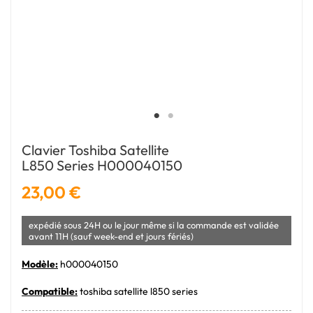
Clavier Toshiba Satellite
L850 Series H000040150
23,00 €
expédié sous 24H ou le jour même si la commande est validée
avant 11H (sauf week-end et jours fériés)
Modèle:
h000040150
Compatible:
toshiba satellite l850 series