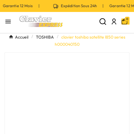
 Garantie 12 Mois |
Expédition Sous 24h | Garantie 12
0

Accueil
TOSHIBA
clavier toshiba satellite l850 series
h000040150