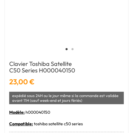
Clavier Toshiba Satellite
C50 Series H000040150
23,00 €
expédié sous 24H ou le jour même si la commande est validée
avant 11H (sauf week-end et jours fériés)
Modèle:
h000040150
Compatible:
toshiba satellite c50 series