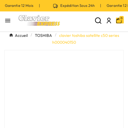
| Garantie 12 Mois |
Expédition Sous 24h | Garantie 1
0

Accueil
TOSHIBA
clavier toshiba satellite c50 series
h000040150