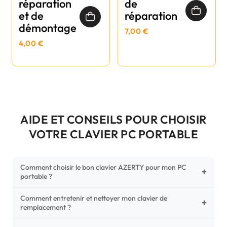
réparation
de
et de
réparation
démontage
7,00 €
4,00 €
AIDE ET CONSEILS POUR CHOISIR
VOTRE CLAVIER PC PORTABLE
Comment choisir le bon clavier AZERTY pour mon PC
+
portable ?
Comment entretenir et nettoyer mon clavier de
Pour ne pas vous tromper, vérifiez trois points critiques sur
+
remplacement ?
votre clavier d'origine : la disposition (AZERTY Français), la
forme de la nappe de connexion (comparez avec nos