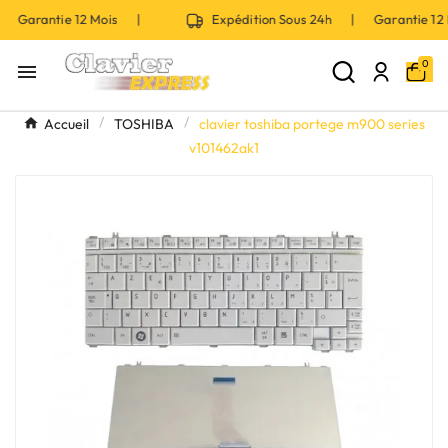
| Garantie 12 Mois |
Expédition Sous 24h | Garantie 1
0

Accueil
TOSHIBA
clavier toshiba portege m900 series
v101462ak1