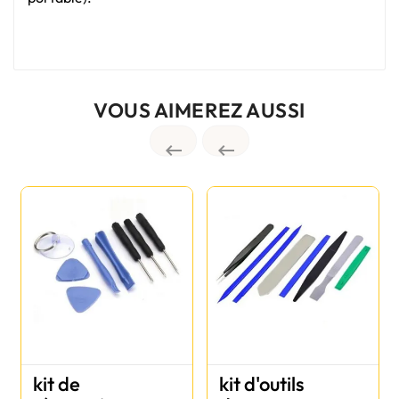
VOUS AIMEREZ AUSSI


kit de
kit d'outils