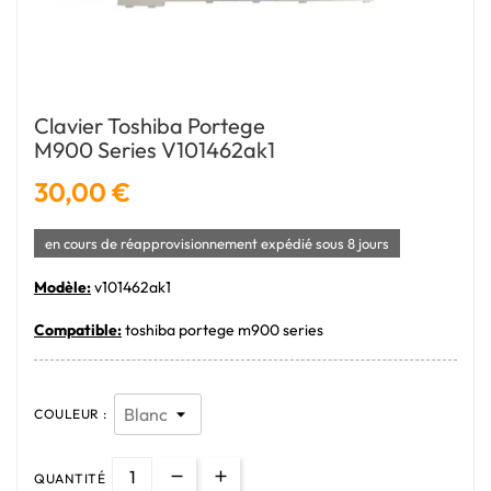
Clavier Toshiba Portege
M900 Series V101462ak1
30,00 €
en cours de réapprovisionnement expédié sous 8 jours
Modèle:
v101462ak1
Compatible:
toshiba portege m900 series
COULEUR :
QUANTITÉ