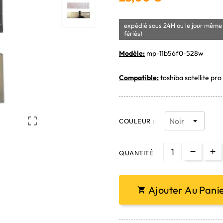
expédié sous 24H ou le jour même 
fériés)
Modèle:
mp-11b56f0-528w
Compatible:
toshiba satellite pro

COULEUR :
QUANTITÉ
Ajouter Au Pani
