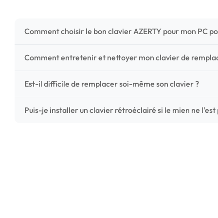
Comment choisir le bon clavier AZERTY pour mon PC po
Pour ne pas vous tromper, vérifiez trois points critiques
Comment entretenir et nettoyer mon clavier de rempl
photos HD) et l'emplacement des fixations (vis ou clips) a
Un entretien régulier prolonge la vie de vos touches. Ut
Est-il difficile de remplacer soi-même son clavier ?
chiffon microfibre très légèrement humide. Évitez tout liqu
C'est une réparation accessible et très économique ! La
Puis-je installer un clavier rétroéclairé si le mien ne l'est
économisez les frais de main-d'œuvre tout en redonnant 
Le rétroéclairage nécessite un connecteur spécifique sur 
vérifiez la présence d'un petit connecteur libre dédié 