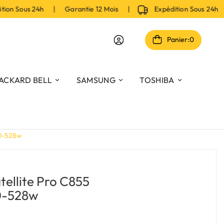
on Sous 24h | Garantie 12 Mois |
Expédition Sous 24h 
Panier:
0
ACKARD BELL
SAMSUNG
TOSHIBA
f0-528w
tellite Pro C855
0-528w