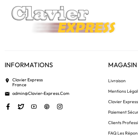
INFORMATIONS
MAGASIN
Clavier Express
location_on
Livraison
France
Mentions Légal
Admin@clavier-Express.com
email
Clavier Expres
Paiement Sécur
Clients Profess
FAQ Les Répons