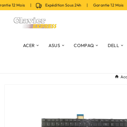
tie 12 Mois |
Expédition Sous 24h | Garantie 12 Mois 
ACER
ASUS
COMPAQ
DELL
Acc