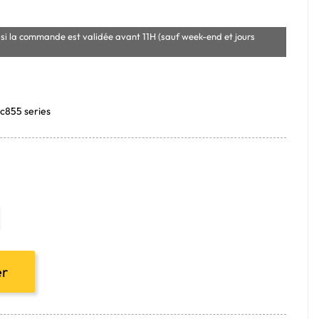
si la commande est validée avant 11H (sauf week-end et jours
 c855 series
er