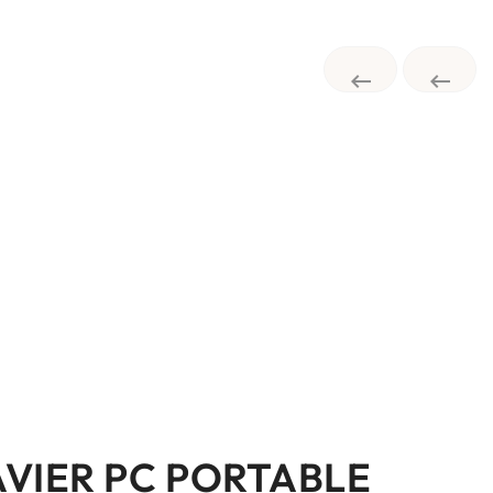


AVIER PC PORTABLE