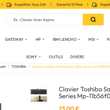
|
Expédition Sous 24h | Garantie 12 Mois |
Expéditi
GATEWAY
HP
IBM LENOVO
MSI
P
SONY
OUTILS
DIVERS
ueil
TOSHIBA
clavier toshiba satellite pro c855 series mp-11b56
Clavier Toshiba Sa
Series Mp-11b56f
23,00 €