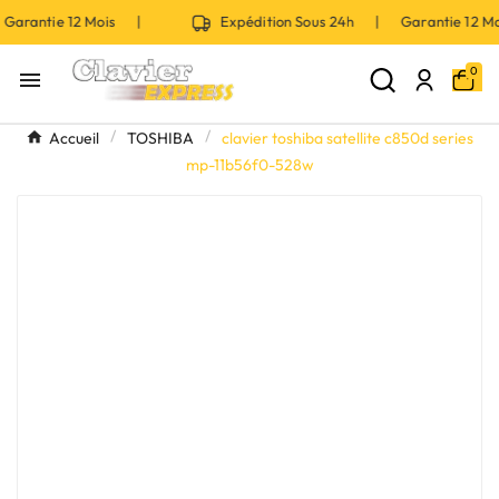
Garantie 12 Mois |
Expédition Sous 24h | Garantie 12 
0

Accueil
TOSHIBA
clavier toshiba satellite c850d series
mp-11b56f0-528w