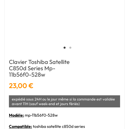
Clavier Toshiba Satellite
C850d Series Mp-
11b56f0-528w
23,00 €
expédié sous 24H ou le jour même si la commande est validée
avant 11H (sauf week-end et jours fériés)
Modèle:
mp-11b56f0-528w
Compatible:
toshiba satellite c850d series