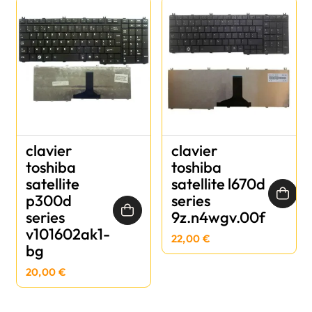
clavier
clavier
toshiba
toshiba
satellite
satellite l670d
p300d
series
series
9z.n4wgv.00f
v101602ak1-
22,00 €
bg
20,00 €