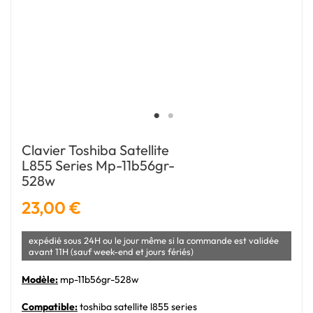
Clavier Toshiba Satellite
L855 Series Mp-11b56gr-
528w
23,00 €
expédié sous 24H ou le jour même si la commande est validée
avant 11H (sauf week-end et jours fériés)
Modèle:
mp-11b56gr-528w
Compatible:
toshiba satellite l855 series