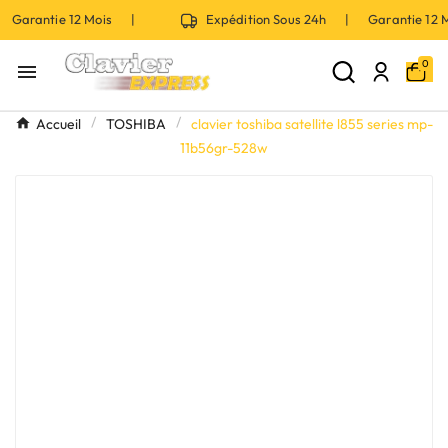
 Garantie 12 Mois |
Expédition Sous 24h | Garantie 12
0

Accueil
TOSHIBA
clavier toshiba satellite l855 series mp-
11b56gr-528w