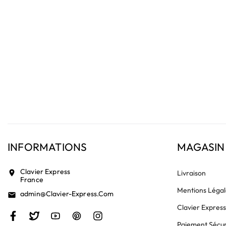
INFORMATIONS
MAGASIN
Clavier Express
location_on
Livraison
France
Mentions Légal
Admin@clavier-Express.com
email
Clavier Expres
Paiement Sécur