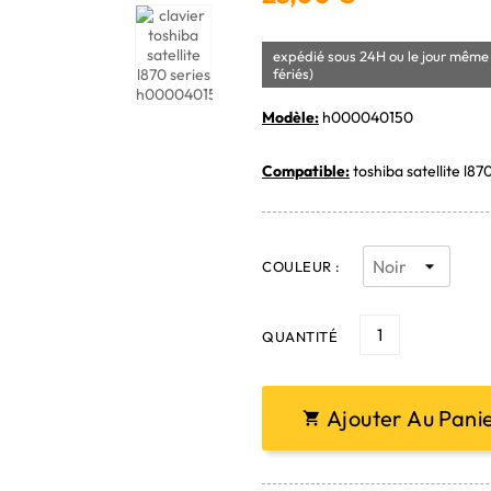
expédié sous 24H ou le jour même 
fériés)
Modèle:
h000040150
Compatible:
toshiba satellite l87
COULEUR :
QUANTITÉ
Ajouter Au Pani
