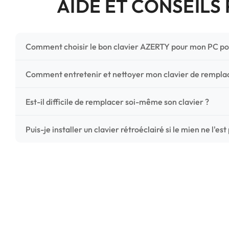
AIDE ET CONSEILS
Comment choisir le bon clavier AZERTY pour mon PC po
Pour ne pas vous tromper, vérifiez trois points critiques
Comment entretenir et nettoyer mon clavier de rempl
photos HD) et l'emplacement des fixations (vis ou clips) a
Un entretien régulier prolonge la vie de vos touches. Ut
Est-il difficile de remplacer soi-même son clavier ?
chiffon microfibre très légèrement humide. Évitez tout liqu
C'est une réparation accessible et très économique ! La
Puis-je installer un clavier rétroéclairé si le mien ne l'est
économisez les frais de main-d'œuvre tout en redonnant 
Le rétroéclairage nécessite un connecteur spécifique sur 
vérifiez la présence d'un petit connecteur libre dédié 