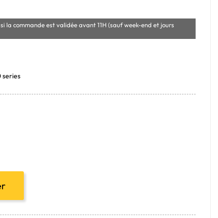
si la commande est validée avant 11H (sauf week-end et jours
0 series
er