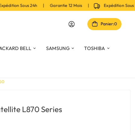
édition Sous 24h | Garantie 12 Mois |
Expédition Sous 
Panier:
0
ACKARD BELL
SAMSUNG
TOSHIBA
150
tellite L870 Series