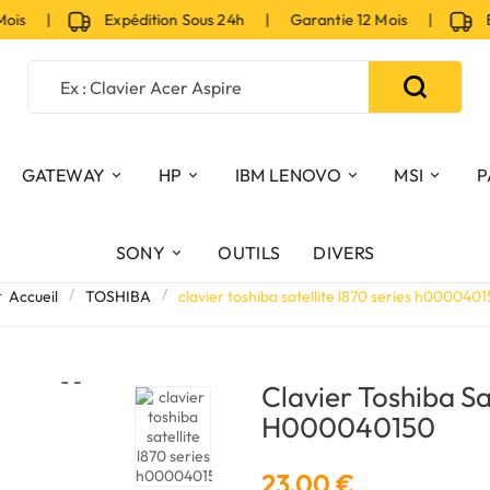
ois |
Expédition Sous 24h | Garantie 12 Mois |
Exp
GATEWAY
HP
IBM LENOVO
MSI
P
SONY
OUTILS
DIVERS
Accueil
TOSHIBA
clavier toshiba satellite l870 series h000040

Clavier Toshiba Sa
H000040150
23,00 €