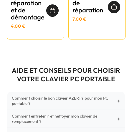
réparation
de
et de
réparation
démontage
7,00 €
4,00 €
AIDE ET CONSEILS POUR CHOISIR
VOTRE CLAVIER PC PORTABLE
Comment choisir le bon clavier AZERTY pour mon PC
+
portable ?
Comment entretenir et nettoyer mon clavier de
Pour ne pas vous tromper, vérifiez trois points critiques sur
+
remplacement ?
votre clavier d'origine : la disposition (AZERTY Français), la
forme de la nappe de connexion (comparez avec nos