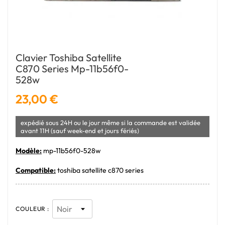
Clavier Toshiba Satellite
C870 Series Mp-11b56f0-
528w
23,00 €
expédié sous 24H ou le jour même si la commande est validée
avant 11H (sauf week-end et jours fériés)
Modèle:
mp-11b56f0-528w
Compatible:
toshiba satellite c870 series
COULEUR :