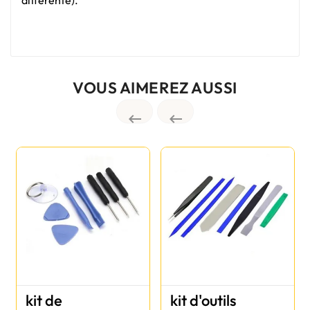
VOUS AIMEREZ AUSSI


kit de
kit d'outils