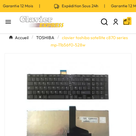
 Garantie 12 Mois |
Expédition Sous 24h | Garantie 12
0

Accueil
TOSHIBA
clavier toshiba satellite c870 series
mp-11b56f0-528w