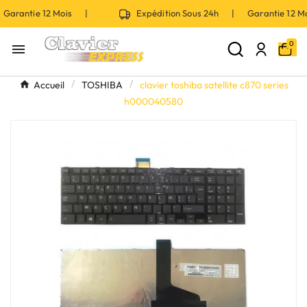
Garantie 12 Mois |
Expédition Sous 24h | Garantie 12 
0

Accueil
TOSHIBA
clavier toshiba satellite c870 series
h000040580