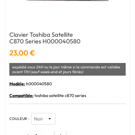
Clavier Toshiba Satellite
C870 Series H000040580
23,00 €
expédié sous 24H ou le jour même si la commande est validée
avant 11H (sauf week-end et jours fériés)
Modèle:
h000040580
Compatible:
toshiba satellite c870 series
COULEUR :