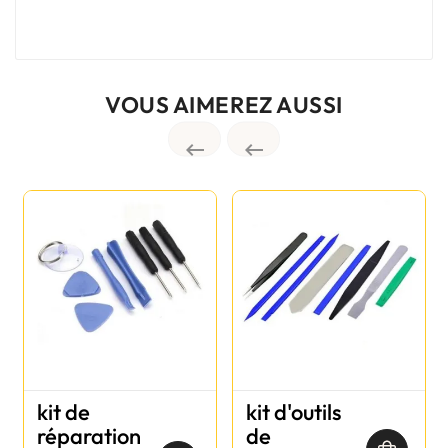
VOUS AIMEREZ AUSSI


kit de
kit d'outils
réparation
de